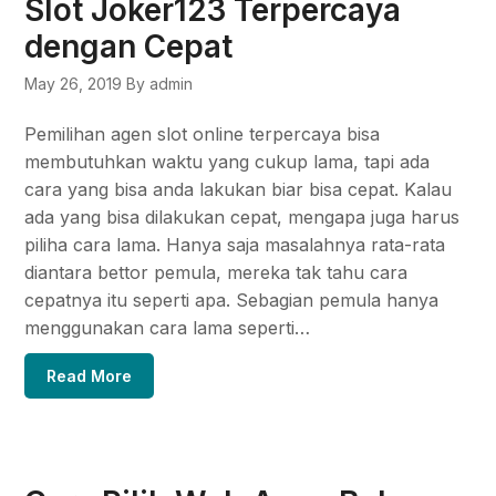
Slot Joker123 Terpercaya
dengan Cepat
May 26, 2019
By admin
Pemilihan agen slot online terpercaya bisa
membutuhkan waktu yang cukup lama, tapi ada
cara yang bisa anda lakukan biar bisa cepat. Kalau
ada yang bisa dilakukan cepat, mengapa juga harus
piliha cara lama. Hanya saja masalahnya rata-rata
diantara bettor pemula, mereka tak tahu cara
cepatnya itu seperti apa. Sebagian pemula hanya
menggunakan cara lama seperti…
Read More