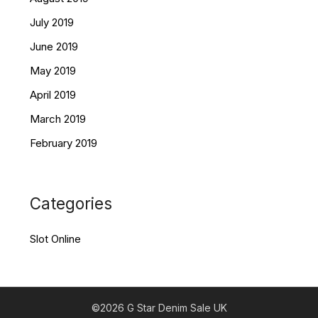
July 2019
June 2019
May 2019
April 2019
March 2019
February 2019
Categories
Slot Online
©2026 G Star Denim Sale UK