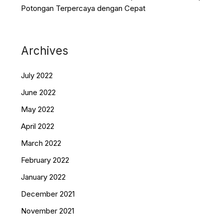
Potongan Terpercaya dengan Cepat
Archives
July 2022
June 2022
May 2022
April 2022
March 2022
February 2022
January 2022
December 2021
November 2021