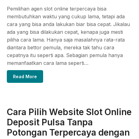
Pemilihan agen slot online terpercaya bisa
membutuhkan waktu yang cukup lama, tetapi ada
cara yang bisa anda lakukan biar bisa cepat. Jikalau
ada yang bisa dilakukan cepat, kenapa juga mesti
piliha cara lama. Hanya saja masalahnya rata-rata
diantara bettor pemula, mereka tak tahu cara
cepatnya itu seperti apa. Sebagian pemula hanya
memanfaatkan cara lama seperti…
Read More
Cara Pilih Website Slot Online
Deposit Pulsa Tanpa
Potongan Terpercaya dengan