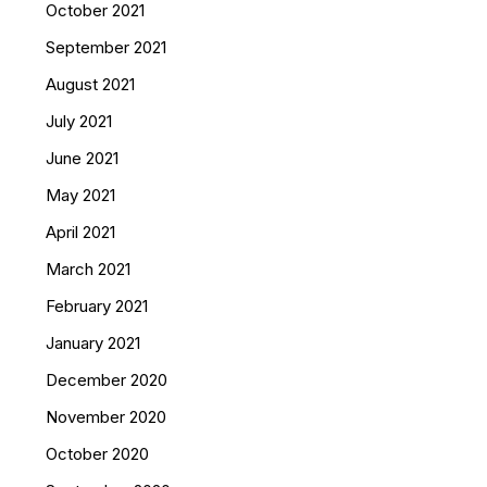
October 2021
September 2021
August 2021
July 2021
June 2021
May 2021
April 2021
March 2021
February 2021
January 2021
December 2020
November 2020
October 2020