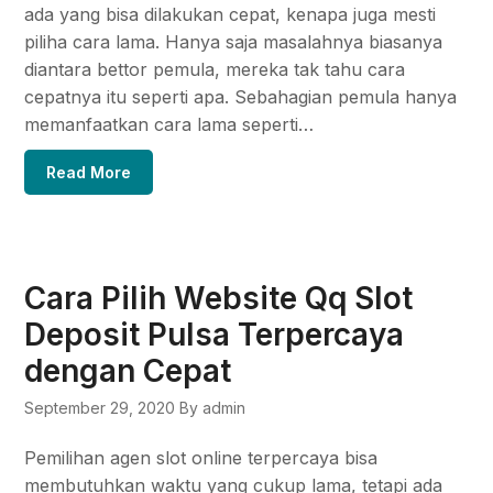
ada yang bisa dilakukan cepat, kenapa juga mesti
piliha cara lama. Hanya saja masalahnya biasanya
diantara bettor pemula, mereka tak tahu cara
cepatnya itu seperti apa. Sebahagian pemula hanya
memanfaatkan cara lama seperti…
Read More
Cara Pilih Website Qq Slot
Deposit Pulsa Terpercaya
dengan Cepat
September 29, 2020
By admin
Pemilihan agen slot online terpercaya bisa
membutuhkan waktu yang cukup lama, tetapi ada