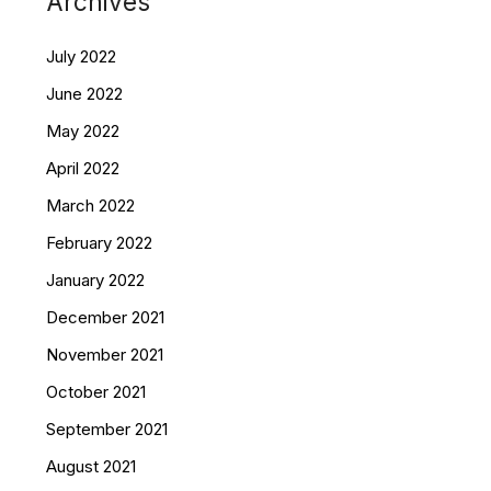
Archives
July 2022
June 2022
May 2022
April 2022
March 2022
February 2022
January 2022
December 2021
November 2021
October 2021
September 2021
August 2021