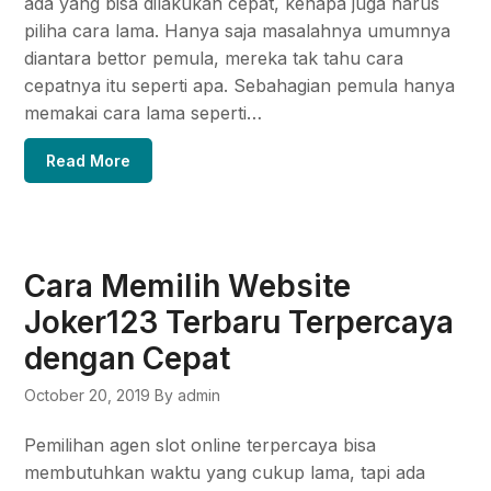
ada yang bisa dilakukan cepat, kenapa juga harus
piliha cara lama. Hanya saja masalahnya umumnya
diantara bettor pemula, mereka tak tahu cara
cepatnya itu seperti apa. Sebahagian pemula hanya
memakai cara lama seperti…
Read More
Cara Memilih Website
Joker123 Terbaru Terpercaya
dengan Cepat
October 20, 2019
By admin
Pemilihan agen slot online terpercaya bisa
membutuhkan waktu yang cukup lama, tapi ada