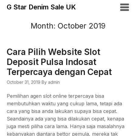
G Star Denim Sale UK
Month:
October 2019
Cara Pilih Website Slot
Deposit Pulsa Indosat
Terpercaya dengan Cepat
October 31, 2019
By admin
Pemilihan agen slot online terpercaya bisa
membutuhkan waktu yang cukup lama, tetapi ada
cara yang bisa anda lakukan supaya bisa cepat.
Seandainya ada yang bisa dilakukan cepat, kenapa
juga mesti piliha cara lama. Hanya saja masalahnya
kebanyakan diantara bettor pemula, mereka tak