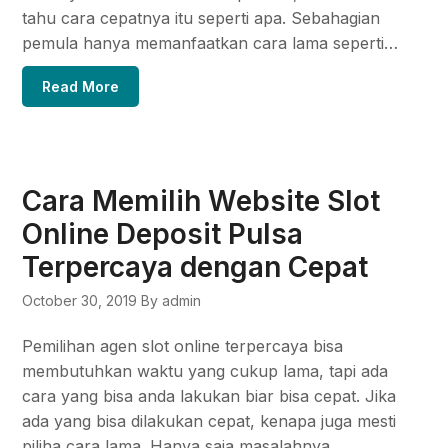
tahu cara cepatnya itu seperti apa. Sebahagian
pemula hanya memanfaatkan cara lama seperti…
Read More
Cara Memilih Website Slot
Online Deposit Pulsa
Terpercaya dengan Cepat
October 30, 2019
By admin
Pemilihan agen slot online terpercaya bisa
membutuhkan waktu yang cukup lama, tapi ada
cara yang bisa anda lakukan biar bisa cepat. Jika
ada yang bisa dilakukan cepat, kenapa juga mesti
piliha cara lama. Hanya saja masalahnya