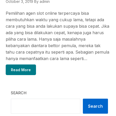
October 3, 2019
By admin
Pemilihan agen slot online terpercaya bisa
membutuhkan waktu yang cukup lama, tetapi ada
cara yang bisa anda lakukan supaya bisa cepat. Jika
ada yang bisa dilakukan cepat, kenapa juga harus
piliha cara lama. Hanya saja masalahnya
kebanyakan diantara bettor pemula, mereka tak
tahu cara cepatnya itu seperti apa. Sebagian pemula
hanya memanfaatkan cara lama seperti…
Read More
SEARCH
Search