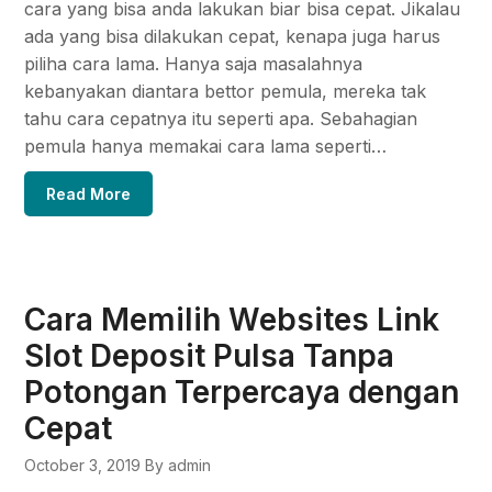
cara yang bisa anda lakukan biar bisa cepat. Jikalau
ada yang bisa dilakukan cepat, kenapa juga harus
piliha cara lama. Hanya saja masalahnya
kebanyakan diantara bettor pemula, mereka tak
tahu cara cepatnya itu seperti apa. Sebahagian
pemula hanya memakai cara lama seperti…
Read More
Cara Memilih Websites Link
Slot Deposit Pulsa Tanpa
Potongan Terpercaya dengan
Cepat
October 3, 2019
By admin