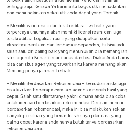
tertinggi saja. Kenapa Ya karena itu bagus utk memudahkan
dan memungkinkan sekali utk anda dapat yang Terbaik
• Memilih yang resmi dan terakreditasi – website yang
terpercaya umumnya akan memiliki licensi resmi dan juga
terakreditasi. Legalitas resmi yang didapatkan serta
akreditasi penilaian dari lembaga independen, itu bisa jadi
salah satu ciri paling baik yang menunjukan bila memang lah
situs agen itu Benar-benar bagus dan bisa Diakui Anda harus
bisa cari situs agen yang tawarkan itu karena memang akan
Memang punya jaminan Terbaik
• Memilih Berdasarkan Rekomendasi – kemudian anda juga
bisa lakukan beberapa cara lain agar bisa meraih hasil yang
cepat. Salah satu diantaranya yakni dimana anda bisa coba
untuk mencari berdasarkan rekomendasi. Dengan mencari
berdasarkan rekomendasi, maka ini bisa melakukan sekian
banyak pemilihan yang benar. Ini sih saya pikir cara yang
paling cepat karena anda hanya butuh tanya berdasarkan
rekomendasi saja.