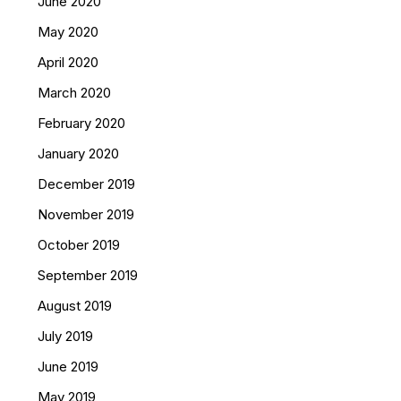
June 2020
May 2020
April 2020
March 2020
February 2020
January 2020
December 2019
November 2019
October 2019
September 2019
August 2019
July 2019
June 2019
May 2019