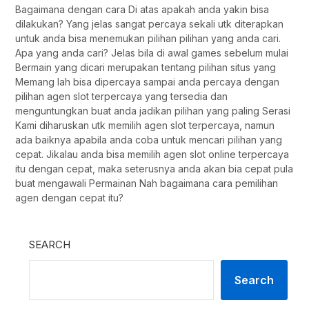
Bagaimana dengan cara Di atas apakah anda yakin bisa
dilakukan? Yang jelas sangat percaya sekali utk diterapkan
untuk anda bisa menemukan pilihan pilihan yang anda cari.
Apa yang anda cari? Jelas bila di awal games sebelum mulai
Bermain yang dicari merupakan tentang pilihan situs yang
Memang lah bisa dipercaya sampai anda percaya dengan
pilihan agen slot terpercaya yang tersedia dan
menguntungkan buat anda jadikan pilihan yang paling Serasi
Kami diharuskan utk memilih agen slot terpercaya, namun
ada baiknya apabila anda coba untuk mencari pilihan yang
cepat. Jikalau anda bisa memilih agen slot online terpercaya
itu dengan cepat, maka seterusnya anda akan bia cepat pula
buat mengawali Permainan Nah bagaimana cara pemilihan
agen dengan cepat itu?
SEARCH
Search