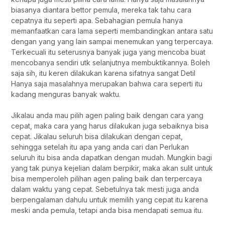
biasanya diantara bettor pemula, mereka tak tahu cara
cepatnya itu seperti apa. Sebahagian pemula hanya
memanfaatkan cara lama seperti membandingkan antara satu
dengan yang yang lain sampai menemukan yang terpercaya.
Terkecuali itu seterusnya banyak juga yang mencoba buat
mencobanya sendiri utk selanjutnya membuktikannya. Boleh
saja sih, itu keren dilakukan karena sifatnya sangat Detil
Hanya saja masalahnya merupakan bahwa cara seperti itu
kadang menguras banyak waktu.
Jikalau anda mau pilih agen paling baik dengan cara yang
cepat, maka cara yang harus dilakukan juga sebaiknya bisa
cepat. Jikalau seluruh bisa dilakukan dengan cepat,
sehingga setelah itu apa yang anda cari dan Perlukan
seluruh itu bisa anda dapatkan dengan mudah. Mungkin bagi
yang tak punya kejelian dalam berpikir, maka akan sulit untuk
bisa memperoleh pilihan agen paling baik dan terpercaya
dalam waktu yang cepat. Sebetulnya tak mesti juga anda
berpengalaman dahulu untuk memilih yang cepat itu karena
meski anda pemula, tetapi anda bisa mendapati semua itu.