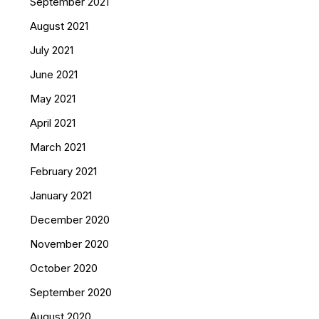
September 2021
August 2021
July 2021
June 2021
May 2021
April 2021
March 2021
February 2021
January 2021
December 2020
November 2020
October 2020
September 2020
August 2020