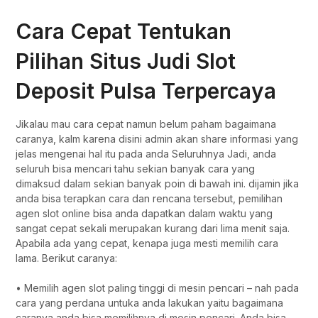
Cara Cepat Tentukan
Pilihan Situs Judi Slot
Deposit Pulsa Terpercaya
Jikalau mau cara cepat namun belum paham bagaimana
caranya, kalm karena disini admin akan share informasi yang
jelas mengenai hal itu pada anda Seluruhnya Jadi, anda
seluruh bisa mencari tahu sekian banyak cara yang
dimaksud dalam sekian banyak poin di bawah ini. dijamin jika
anda bisa terapkan cara dan rencana tersebut, pemilihan
agen slot online bisa anda dapatkan dalam waktu yang
sangat cepat sekali merupakan kurang dari lima menit saja.
Apabila ada yang cepat, kenapa juga mesti memilih cara
lama. Berikut caranya:
• Memilih agen slot paling tinggi di mesin pencari – nah pada
cara yang perdana untuka anda lakukan yaitu bagaimana
caranya anda bisa memilihnya di mesin pencari. Anda bisa