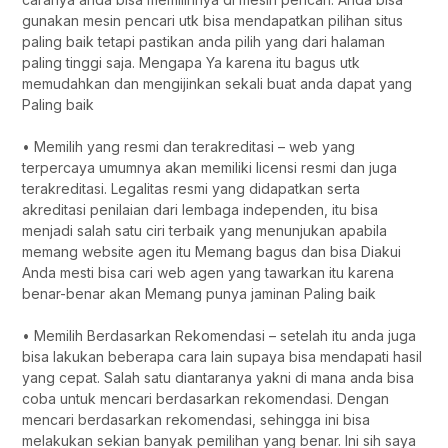
gunakan mesin pencari utk bisa mendapatkan pilihan situs
paling baik tetapi pastikan anda pilih yang dari halaman
paling tinggi saja. Mengapa Ya karena itu bagus utk
memudahkan dan mengijinkan sekali buat anda dapat yang
Paling baik
• Memilih yang resmi dan terakreditasi – web yang
terpercaya umumnya akan memiliki licensi resmi dan juga
terakreditasi. Legalitas resmi yang didapatkan serta
akreditasi penilaian dari lembaga independen, itu bisa
menjadi salah satu ciri terbaik yang menunjukan apabila
memang website agen itu Memang bagus dan bisa Diakui
Anda mesti bisa cari web agen yang tawarkan itu karena
benar-benar akan Memang punya jaminan Paling baik
• Memilih Berdasarkan Rekomendasi – setelah itu anda juga
bisa lakukan beberapa cara lain supaya bisa mendapati hasil
yang cepat. Salah satu diantaranya yakni di mana anda bisa
coba untuk mencari berdasarkan rekomendasi. Dengan
mencari berdasarkan rekomendasi, sehingga ini bisa
melakukan sekian banyak pemilihan yang benar. Ini sih saya