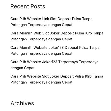
Recent Posts
Cara Pilih Website Link Slot Deposit Pulsa Tanpa
Potongan Terpercaya dengan Cepat
Cara Memilih Web Slot Joker Deposit Pulsa 10rb Tanpa
Potongan Terpercaya dengan Cepat
Cara Memilih Website Joker123 Deposit Pulsa Tanpa
Potongan Terpercaya dengan Cepat
Cara Pilih Website Joker123 Terpercaya Terpercaya
dengan Cepat
Cara Pilih Website Slot Joker Deposit Pulsa 10rb Tanpa
Potongan Terpercaya dengan Cepat
Archives