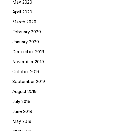
May 2020
April 2020
March 2020
February 2020
January 2020
December 2019
November 2019
October 2019
September 2019
August 2019
July 2019
June 2019
May 2019