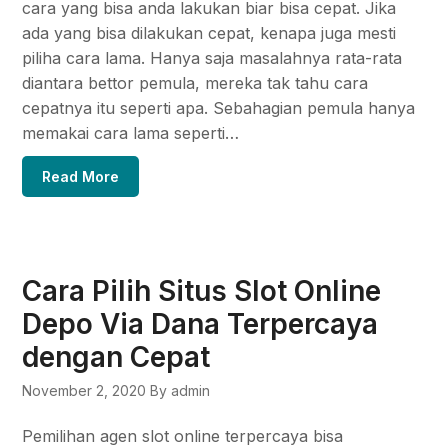
cara yang bisa anda lakukan biar bisa cepat. Jika
ada yang bisa dilakukan cepat, kenapa juga mesti
piliha cara lama. Hanya saja masalahnya rata-rata
diantara bettor pemula, mereka tak tahu cara
cepatnya itu seperti apa. Sebahagian pemula hanya
memakai cara lama seperti…
Read More
Cara Pilih Situs Slot Online
Depo Via Dana Terpercaya
dengan Cepat
November 2, 2020
By admin
Pemilihan agen slot online terpercaya bisa