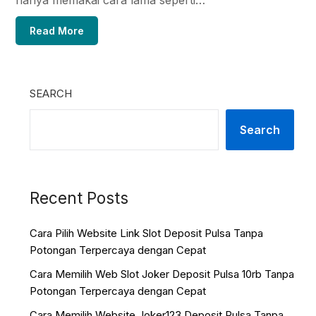
hanya memakai cara lama seperti…
Read More
SEARCH
Search
Recent Posts
Cara Pilih Website Link Slot Deposit Pulsa Tanpa
Potongan Terpercaya dengan Cepat
Cara Memilih Web Slot Joker Deposit Pulsa 10rb Tanpa
Potongan Terpercaya dengan Cepat
Cara Memilih Website Joker123 Deposit Pulsa Tanpa