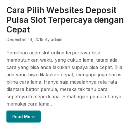
Cara Pilih Websites Deposit
Pulsa Slot Terpercaya dengan
Cepat
December 14, 2019
By admin
Pemilihan agen slot online terpercaya bisa
membutuhkan waktu yang cukup lama, tetapi ada
cara yang bisa anda lakukan supaya bisa cepat. Bila
ada yang bisa dilakukan cepat, mengapa juga harus
piliha cara lama. Hanya saja masalahnya rata rata
diantara bettor pemula, mereka tak tahu cara
cepatnya itu seperti apa. Sebahagian pemula hanya
memakai cara lama…
Read More