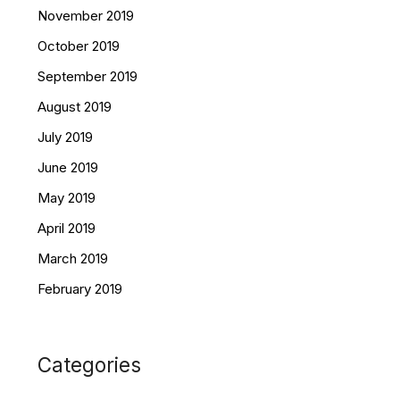
November 2019
October 2019
September 2019
August 2019
July 2019
June 2019
May 2019
April 2019
March 2019
February 2019
Categories