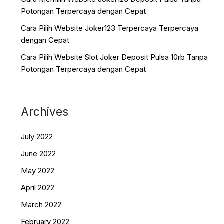
Potongan Terpercaya dengan Cepat
Cara Pilih Website Joker123 Terpercaya Terpercaya
dengan Cepat
Cara Pilih Website Slot Joker Deposit Pulsa 10rb Tanpa
Potongan Terpercaya dengan Cepat
Archives
July 2022
June 2022
May 2022
April 2022
March 2022
February 2022