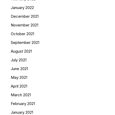
January 2022
December 2021
November 2021
October 2021
September 2021
August 2021
July 2021
June 2021
May 2021
April 2021
March 2021
February 2021
January 2021