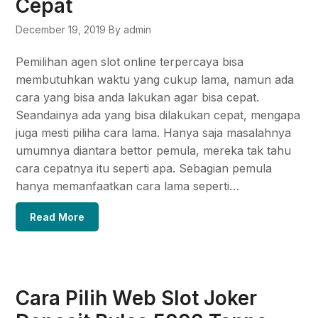
Cepat
December 19, 2019
By admin
Pemilihan agen slot online terpercaya bisa
membutuhkan waktu yang cukup lama, namun ada
cara yang bisa anda lakukan agar bisa cepat.
Seandainya ada yang bisa dilakukan cepat, mengapa
juga mesti piliha cara lama. Hanya saja masalahnya
umumnya diantara bettor pemula, mereka tak tahu
cara cepatnya itu seperti apa. Sebagian pemula
hanya memanfaatkan cara lama seperti…
Read More
Cara Pilih Web Slot Joker