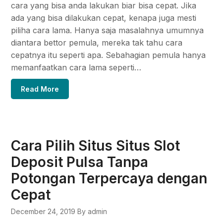
cara yang bisa anda lakukan biar bisa cepat. Jika
ada yang bisa dilakukan cepat, kenapa juga mesti
piliha cara lama. Hanya saja masalahnya umumnya
diantara bettor pemula, mereka tak tahu cara
cepatnya itu seperti apa. Sebahagian pemula hanya
memanfaatkan cara lama seperti…
Read More
Cara Pilih Situs Situs Slot
Deposit Pulsa Tanpa
Potongan Terpercaya dengan
Cepat
December 24, 2019
By admin