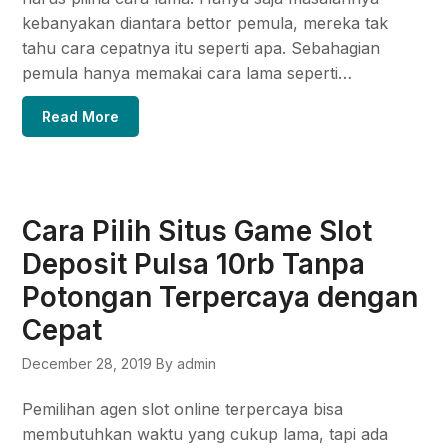
kebanyakan diantara bettor pemula, mereka tak
tahu cara cepatnya itu seperti apa. Sebahagian
pemula hanya memakai cara lama seperti…
Read More
Cara Pilih Situs Game Slot
Deposit Pulsa 10rb Tanpa
Potongan Terpercaya dengan
Cepat
December 28, 2019
By admin
Pemilihan agen slot online terpercaya bisa
membutuhkan waktu yang cukup lama, tapi ada