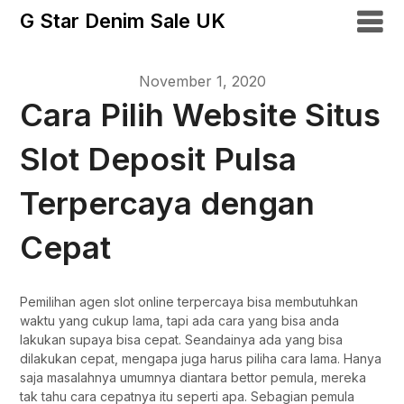
G Star Denim Sale UK
November 1, 2020
Cara Pilih Website Situs
Slot Deposit Pulsa
Terpercaya dengan
Cepat
Pemilihan agen slot online terpercaya bisa membutuhkan
waktu yang cukup lama, tapi ada cara yang bisa anda
lakukan supaya bisa cepat. Seandainya ada yang bisa
dilakukan cepat, mengapa juga harus piliha cara lama. Hanya
saja masalahnya umumnya diantara bettor pemula, mereka
tak tahu cara cepatnya itu seperti apa. Sebagian pemula