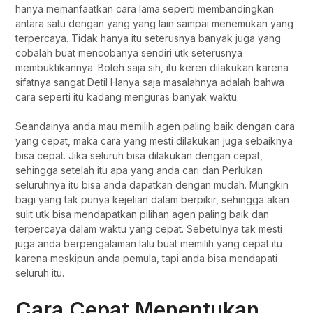
hanya memanfaatkan cara lama seperti membandingkan
antara satu dengan yang yang lain sampai menemukan yang
terpercaya. Tidak hanya itu seterusnya banyak juga yang
cobalah buat mencobanya sendiri utk seterusnya
membuktikannya. Boleh saja sih, itu keren dilakukan karena
sifatnya sangat Detil Hanya saja masalahnya adalah bahwa
cara seperti itu kadang menguras banyak waktu.
Seandainya anda mau memilih agen paling baik dengan cara
yang cepat, maka cara yang mesti dilakukan juga sebaiknya
bisa cepat. Jika seluruh bisa dilakukan dengan cepat,
sehingga setelah itu apa yang anda cari dan Perlukan
seluruhnya itu bisa anda dapatkan dengan mudah. Mungkin
bagi yang tak punya kejelian dalam berpikir, sehingga akan
sulit utk bisa mendapatkan pilihan agen paling baik dan
terpercaya dalam waktu yang cepat. Sebetulnya tak mesti
juga anda berpengalaman lalu buat memilih yang cepat itu
karena meskipun anda pemula, tapi anda bisa mendapati
seluruh itu.
Cara Cepat Menentukan