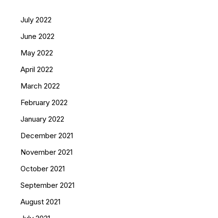
July 2022
June 2022
May 2022
April 2022
March 2022
February 2022
January 2022
December 2021
November 2021
October 2021
September 2021
August 2021