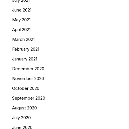
July 2021
June 2021
May 2021
April 2021
March 2021
February 2021
January 2021
December 2020
November 2020
October 2020
September 2020
August 2020
July 2020
June 2020