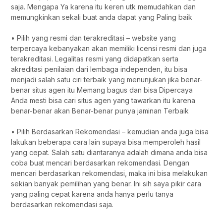
saja. Mengapa Ya karena itu keren utk memudahkan dan
memungkinkan sekali buat anda dapat yang Paling baik
• Pilih yang resmi dan terakreditasi – website yang
terpercaya kebanyakan akan memiliki licensi resmi dan juga
terakreditasi. Legalitas resmi yang didapatkan serta
akreditasi penilaian dari lembaga independen, itu bisa
menjadi salah satu ciri terbaik yang menunjukan jika benar-
benar situs agen itu Memang bagus dan bisa Dipercaya
Anda mesti bisa cari situs agen yang tawarkan itu karena
benar-benar akan Benar-benar punya jaminan Terbaik
• Pilih Berdasarkan Rekomendasi – kemudian anda juga bisa
lakukan beberapa cara lain supaya bisa memperoleh hasil
yang cepat. Salah satu diantaranya adalah dimana anda bisa
coba buat mencari berdasarkan rekomendasi. Dengan
mencari berdasarkan rekomendasi, maka ini bisa melakukan
sekian banyak pemilihan yang benar. Ini sih saya pikir cara
yang paling cepat karena anda hanya perlu tanya
berdasarkan rekomendasi saja.