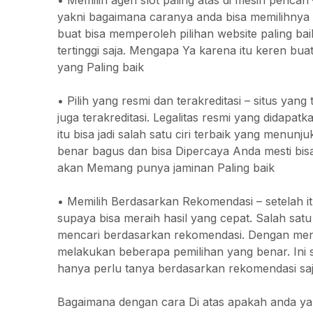
• Memilih agen slot paling atas di mesin penca
yakni bagaimana caranya anda bisa memilihnya 
buat bisa memperoleh pilihan website paling ba
tertinggi saja. Mengapa Ya karena itu keren bu
yang Paling baik
• Pilih yang resmi dan terakreditasi – situs yan
juga terakreditasi. Legalitas resmi yang didapatk
itu bisa jadi salah satu ciri terbaik yang menu
benar bagus dan bisa Dipercaya Anda mesti bis
akan Memang punya jaminan Paling baik
• Memilih Berdasarkan Rekomendasi – setelah it
supaya bisa meraih hasil yang cepat. Salah sat
mencari berdasarkan rekomendasi. Dengan menc
melakukan beberapa pemilihan yang benar. Ini s
hanya perlu tanya berdasarkan rekomendasi saj
Bagaimana dengan cara Di atas apakah anda yaki