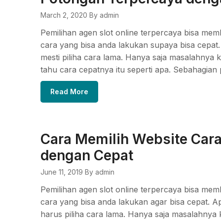
March 2, 2020
By admin
Pemilihan agen slot online terpercaya bisa m
cara yang bisa anda lakukan supaya bisa cepat.
mesti piliha cara lama. Hanya saja masalahnya 
tahu cara cepatnya itu seperti apa. Sebahagi
Read More
Cara Memilih Website Cara
dengan Cepat
June 11, 2019
By admin
Pemilihan agen slot online terpercaya bisa m
cara yang bisa anda lakukan agar bisa cepat. A
harus piliha cara lama. Hanya saja masalahnya