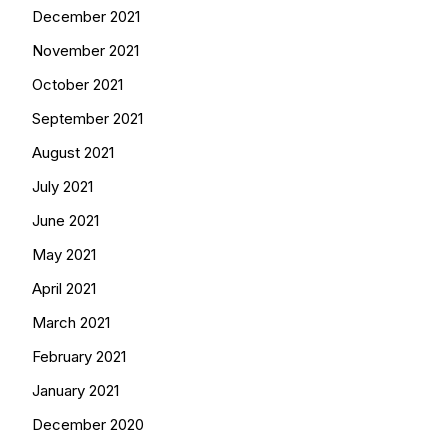
December 2021
November 2021
October 2021
September 2021
August 2021
July 2021
June 2021
May 2021
April 2021
March 2021
February 2021
January 2021
December 2020