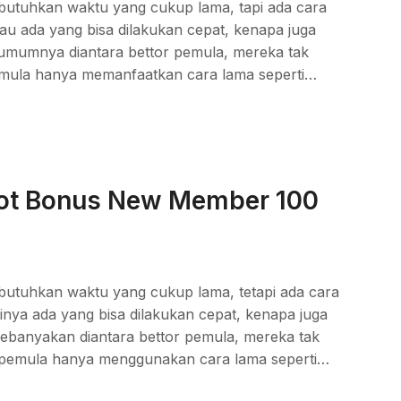
mbutuhkan waktu yang cukup lama, tapi ada cara
lau ada yang bisa dilakukan cepat, kenapa juga
 umumnya diantara bettor pemula, mereka tak
pemula hanya memanfaatkan cara lama seperti…
lot Bonus New Member 100
mbutuhkan waktu yang cukup lama, tetapi ada cara
inya ada yang bisa dilakukan cepat, kenapa juga
kebanyakan diantara bettor pemula, mereka tak
an pemula hanya menggunakan cara lama seperti…