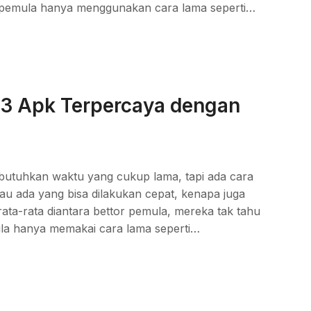
an pemula hanya menggunakan cara lama seperti…
23 Apk Terpercaya dengan
mbutuhkan waktu yang cukup lama, tapi ada cara
lau ada yang bisa dilakukan cepat, kenapa juga
rata-rata diantara bettor pemula, mereka tak tahu
ula hanya memakai cara lama seperti…