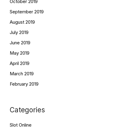
October 2019
September 2019
August 2019
July 2019
June 2019
May 2019
April 2019
March 2019
February 2019
Categories
Slot Online