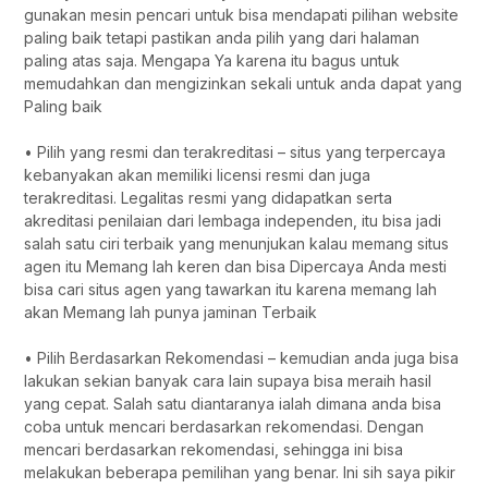
gunakan mesin pencari untuk bisa mendapati pilihan website
paling baik tetapi pastikan anda pilih yang dari halaman
paling atas saja. Mengapa Ya karena itu bagus untuk
memudahkan dan mengizinkan sekali untuk anda dapat yang
Paling baik
• Pilih yang resmi dan terakreditasi – situs yang terpercaya
kebanyakan akan memiliki licensi resmi dan juga
terakreditasi. Legalitas resmi yang didapatkan serta
akreditasi penilaian dari lembaga independen, itu bisa jadi
salah satu ciri terbaik yang menunjukan kalau memang situs
agen itu Memang lah keren dan bisa Dipercaya Anda mesti
bisa cari situs agen yang tawarkan itu karena memang lah
akan Memang lah punya jaminan Terbaik
• Pilih Berdasarkan Rekomendasi – kemudian anda juga bisa
lakukan sekian banyak cara lain supaya bisa meraih hasil
yang cepat. Salah satu diantaranya ialah dimana anda bisa
coba untuk mencari berdasarkan rekomendasi. Dengan
mencari berdasarkan rekomendasi, sehingga ini bisa
melakukan beberapa pemilihan yang benar. Ini sih saya pikir