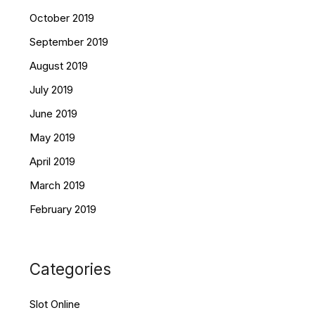
October 2019
September 2019
August 2019
July 2019
June 2019
May 2019
April 2019
March 2019
February 2019
Categories
Slot Online