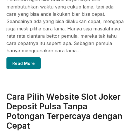
membutuhkan waktu yang cukup lama, tapi ada
cara yang bisa anda lakukan biar bisa cepat.
Seandainya ada yang bisa dilakukan cepat, mengapa
juga mesti piliha cara lama. Hanya saja masalahnya
rata rata diantara bettor pemula, mereka tak tahu
cara cepatnya itu seperti apa. Sebagian pemula
hanya menggunakan cara lama…
Read More
Cara Pilih Website Slot Joker
Deposit Pulsa Tanpa
Potongan Terpercaya dengan
Cepat