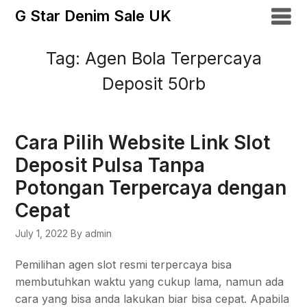
G Star Denim Sale UK
Tag:
Agen Bola Terpercaya
Deposit 50rb
Cara Pilih Website Link Slot
Deposit Pulsa Tanpa
Potongan Terpercaya dengan
Cepat
July 1, 2022
By admin
Pemilihan agen slot resmi terpercaya bisa
membutuhkan waktu yang cukup lama, namun ada
cara yang bisa anda lakukan biar bisa cepat. Apabila