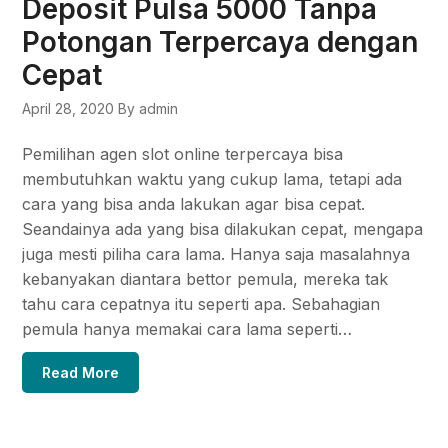
Deposit Pulsa 5000 Tanpa
Potongan Terpercaya dengan
Cepat
April 28, 2020
By admin
Pemilihan agen slot online terpercaya bisa
membutuhkan waktu yang cukup lama, tetapi ada
cara yang bisa anda lakukan agar bisa cepat.
Seandainya ada yang bisa dilakukan cepat, mengapa
juga mesti piliha cara lama. Hanya saja masalahnya
kebanyakan diantara bettor pemula, mereka tak
tahu cara cepatnya itu seperti apa. Sebahagian
pemula hanya memakai cara lama seperti…
Read More