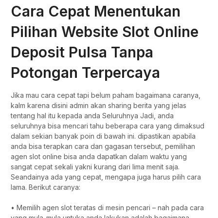
Cara Cepat Menentukan
Pilihan Website Slot Online
Deposit Pulsa Tanpa
Potongan Terpercaya
Jika mau cara cepat tapi belum paham bagaimana caranya,
kalm karena disini admin akan sharing berita yang jelas
tentang hal itu kepada anda Seluruhnya Jadi, anda
seluruhnya bisa mencari tahu beberapa cara yang dimaksud
dalam sekian banyak poin di bawah ini. dipastikan apabila
anda bisa terapkan cara dan gagasan tersebut, pemilihan
agen slot online bisa anda dapatkan dalam waktu yang
sangat cepat sekali yakni kurang dari lima menit saja.
Seandainya ada yang cepat, mengapa juga harus pilih cara
lama. Berikut caranya:
• Memilih agen slot teratas di mesin pencari – nah pada cara
yang mula-mula untuka anda lakukan adalah bagaimana