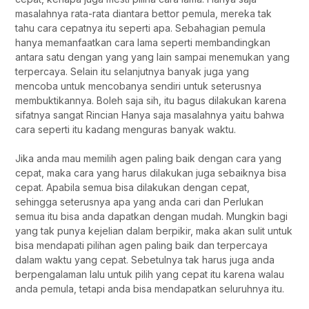
masalahnya rata-rata diantara bettor pemula, mereka tak
tahu cara cepatnya itu seperti apa. Sebahagian pemula
hanya memanfaatkan cara lama seperti membandingkan
antara satu dengan yang yang lain sampai menemukan yang
terpercaya. Selain itu selanjutnya banyak juga yang
mencoba untuk mencobanya sendiri untuk seterusnya
membuktikannya. Boleh saja sih, itu bagus dilakukan karena
sifatnya sangat Rincian Hanya saja masalahnya yaitu bahwa
cara seperti itu kadang menguras banyak waktu.
Jika anda mau memilih agen paling baik dengan cara yang
cepat, maka cara yang harus dilakukan juga sebaiknya bisa
cepat. Apabila semua bisa dilakukan dengan cepat,
sehingga seterusnya apa yang anda cari dan Perlukan
semua itu bisa anda dapatkan dengan mudah. Mungkin bagi
yang tak punya kejelian dalam berpikir, maka akan sulit untuk
bisa mendapati pilihan agen paling baik dan terpercaya
dalam waktu yang cepat. Sebetulnya tak harus juga anda
berpengalaman lalu untuk pilih yang cepat itu karena walau
anda pemula, tetapi anda bisa mendapatkan seluruhnya itu.