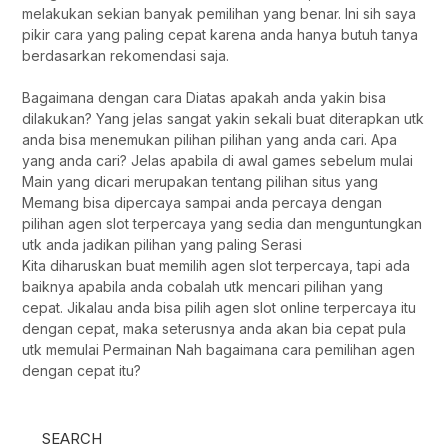
melakukan sekian banyak pemilihan yang benar. Ini sih saya
pikir cara yang paling cepat karena anda hanya butuh tanya
berdasarkan rekomendasi saja.
Bagaimana dengan cara Diatas apakah anda yakin bisa
dilakukan? Yang jelas sangat yakin sekali buat diterapkan utk
anda bisa menemukan pilihan pilihan yang anda cari. Apa
yang anda cari? Jelas apabila di awal games sebelum mulai
Main yang dicari merupakan tentang pilihan situs yang
Memang bisa dipercaya sampai anda percaya dengan
pilihan agen slot terpercaya yang sedia dan menguntungkan
utk anda jadikan pilihan yang paling Serasi
Kita diharuskan buat memilih agen slot terpercaya, tapi ada
baiknya apabila anda cobalah utk mencari pilihan yang
cepat. Jikalau anda bisa pilih agen slot online terpercaya itu
dengan cepat, maka seterusnya anda akan bia cepat pula
utk memulai Permainan Nah bagaimana cara pemilihan agen
dengan cepat itu?
SEARCH