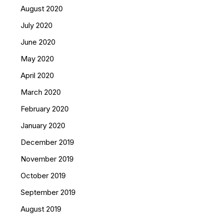
August 2020
July 2020
June 2020
May 2020
April 2020
March 2020
February 2020
January 2020
December 2019
November 2019
October 2019
September 2019
August 2019