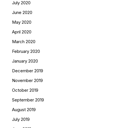
July 2020
June 2020
May 2020
April 2020
March 2020
February 2020
January 2020
December 2019
November 2019
October 2019
September 2019
August 2019
July 2019