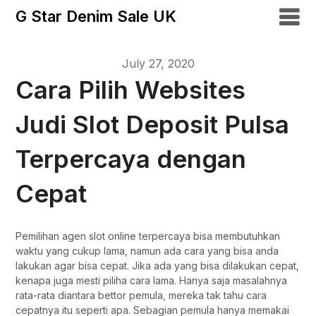
G Star Denim Sale UK
July 27, 2020
Cara Pilih Websites
Judi Slot Deposit Pulsa
Terpercaya dengan
Cepat
Pemilihan agen slot online terpercaya bisa membutuhkan
waktu yang cukup lama, namun ada cara yang bisa anda
lakukan agar bisa cepat. Jika ada yang bisa dilakukan cepat,
kenapa juga mesti piliha cara lama. Hanya saja masalahnya
rata-rata diantara bettor pemula, mereka tak tahu cara
cepatnya itu seperti apa. Sebagian pemula hanya memakai