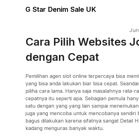
G Star Denim Sale UK
Jun
Cara Pilih Websites J
dengan Cepat
Pemilihan agen slot online terpercaya bisa m
yang bisa anda lakukan biar bisa cepat. Seanda
piliha cara lama. Hanya saja masalahnya rata-ra
cepatnya itu seperti apa. Sebagian pemula ha
satu dengan yang yang lain sampai menemukan y
juga yang mencoba untuk mencobanya sendiri bu
bagus dilakukan karena sifatnya sangat Detail H
kadang menguras banyak waktu.