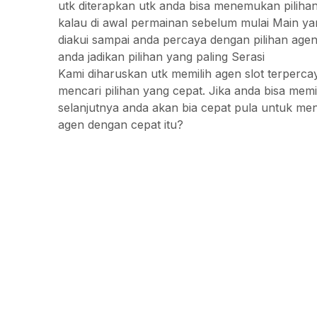
utk diterapkan utk anda bisa menemukan pilihan
kalau di awal permainan sebelum mulai Main yan
diakui sampai anda percaya dengan pilihan age
anda jadikan pilihan yang paling Serasi
Kami diharuskan utk memilih agen slot terperc
mencari pilihan yang cepat. Jika anda bisa memi
selanjutnya anda akan bia cepat pula untuk m
agen dengan cepat itu?