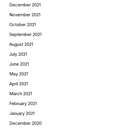
December 2021
November 2021
October 2021
September 2021
August 2021
July 2021
June 2021
May 2021
April 2021
March 2021
February 2021
January 2021
December 2020