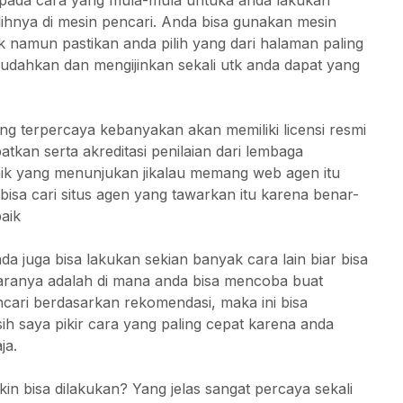
nah pada cara yang mula-mula untuka anda lakukan
hnya di mesin pencari. Anda bisa gunakan mesin
k namun pastikan anda pilih yang dari halaman paling
mudahkan dan mengijinkan sekali utk anda dapat yang
yang terpercaya kebanyakan akan memiliki licensi resmi
patkan serta akreditasi penilaian dari lembaga
rbaik yang menunjukan jikalau memang web agen itu
sa cari situs agen yang tawarkan itu karena benar-
aik
a juga bisa lakukan sekian banyak cara lain biar bisa
taranya adalah di mana anda bisa mencoba buat
ari berdasarkan rekomendasi, maka ini bisa
ih saya pikir cara yang paling cepat karena anda
ja.
n bisa dilakukan? Yang jelas sangat percaya sekali