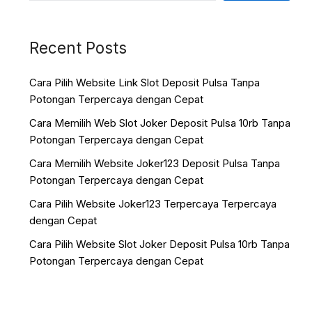
Recent Posts
Cara Pilih Website Link Slot Deposit Pulsa Tanpa
Potongan Terpercaya dengan Cepat
Cara Memilih Web Slot Joker Deposit Pulsa 10rb Tanpa
Potongan Terpercaya dengan Cepat
Cara Memilih Website Joker123 Deposit Pulsa Tanpa
Potongan Terpercaya dengan Cepat
Cara Pilih Website Joker123 Terpercaya Terpercaya
dengan Cepat
Cara Pilih Website Slot Joker Deposit Pulsa 10rb Tanpa
Potongan Terpercaya dengan Cepat