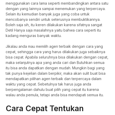
menggunakan cara lama seperti membandingkan antara satu
dengan yang lainnya sampai menemukan yang terpercaya.
Selain itu kemudian banyak juga yang coba untuk
mencobanya sendiri untuk seterusnya membuktikannya.
Boleh saja sih, itu keren dilakukan karena sifatnya sangat
Detil Hanya saja masalahnya yaitu bahwa cara seperti itu
kadang menguras banyak waktu.
Jikalau anda mau memilih agen terbaik dengan cara yang
cepat, sehingga cara yang harus dilakukan juga sebaiknya
bisa cepat. Apabila seluruhnya bisa dilakukan dengan cepat,
maka selanjutnya apa yang anda cari dan Butuhkan semua
itu bisa anda dapatkan dengan mudah. Mungkin bagi yang
tak punya kejelian dalam berpikir, maka akan sulit buat bisa
mendapatkan pilihan agen terbaik dan terpercaya dalam
waktu yang cepat. Sebetulnya tak harus juga anda
berpengalaman dahulu buat pilih yang cepat itu karena
walau anda pemula, tetapi anda bisa mendapati semua itu.
Cara Cepat Tentukan