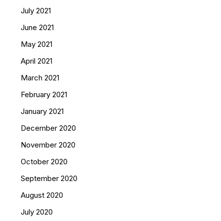
July 2021
June 2021
May 2021
April 2021
March 2021
February 2021
January 2021
December 2020
November 2020
October 2020
September 2020
August 2020
July 2020