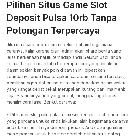
Pilihan Situs Game Slot
Deposit Pulsa 10rb Tanpa
Potongan Terpercaya
Jika mau cara cepat namun belum paham bagaimana
caranya, kalm karena disini admin akan share berita yang
jelas berkenaan hal itu terhadap anda Seluruh Jadi, anda
semua bisa mencari tahu beberapa cara yang dimaksud
dalam sekian banyak poin dibawah ini. dipastikan
seandainya anda bisa terapkan cara dan rencana tersebut,
pemilihan agen slot online bisa anda dapatkan dalam waktu
yang sangat cepat sekali merupakan kurang dari lima menit
saja. Seandainya ada yang cepat, mengapa juga harus
memilih cara lama. Berikut caranya:
• Pilih agen slot paling atas di mesin pencari – nah pada cara
yang perdana untuka anda lakukan ialah bagaimana caranya
anda bisa memilihnya di mesin pencari. Anda bisa gunakan
mesin pencari untuk bisa memperoleh pilihan situs paling