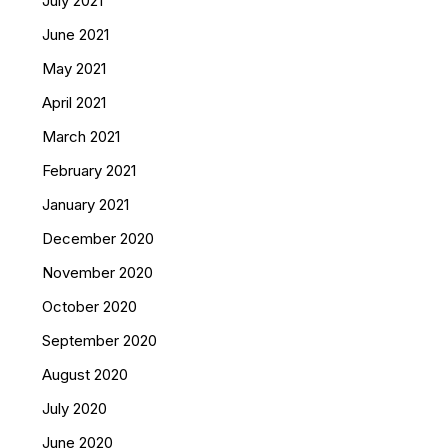
July 2021
June 2021
May 2021
April 2021
March 2021
February 2021
January 2021
December 2020
November 2020
October 2020
September 2020
August 2020
July 2020
June 2020