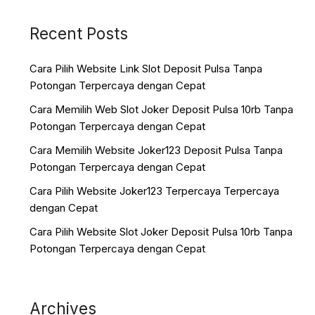
Recent Posts
Cara Pilih Website Link Slot Deposit Pulsa Tanpa
Potongan Terpercaya dengan Cepat
Cara Memilih Web Slot Joker Deposit Pulsa 10rb Tanpa
Potongan Terpercaya dengan Cepat
Cara Memilih Website Joker123 Deposit Pulsa Tanpa
Potongan Terpercaya dengan Cepat
Cara Pilih Website Joker123 Terpercaya Terpercaya
dengan Cepat
Cara Pilih Website Slot Joker Deposit Pulsa 10rb Tanpa
Potongan Terpercaya dengan Cepat
Archives