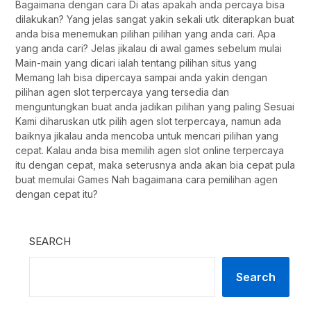
Bagaimana dengan cara Di atas apakah anda percaya bisa
dilakukan? Yang jelas sangat yakin sekali utk diterapkan buat
anda bisa menemukan pilihan pilihan yang anda cari. Apa
yang anda cari? Jelas jikalau di awal games sebelum mulai
Main-main yang dicari ialah tentang pilihan situs yang
Memang lah bisa dipercaya sampai anda yakin dengan
pilihan agen slot terpercaya yang tersedia dan
menguntungkan buat anda jadikan pilihan yang paling Sesuai
Kami diharuskan utk pilih agen slot terpercaya, namun ada
baiknya jikalau anda mencoba untuk mencari pilihan yang
cepat. Kalau anda bisa memilih agen slot online terpercaya
itu dengan cepat, maka seterusnya anda akan bia cepat pula
buat memulai Games Nah bagaimana cara pemilihan agen
dengan cepat itu?
SEARCH
Search