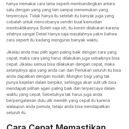
hanya memakai cara lama seperti membandingkan antara
satu dengan yang yang lain sampai menemukan yang
terpercaya. Tidak hanya itu setelah itu banyak juga yang
cobalah untuk mencobanya sendiri buat kemudian
membuktikannya. Boleh saja sih, itu keren dilakukan karena
sifatnya sangat Detail Hanya saja masalahnya yakni bahwa
cara seperti itu kadang menguras banyak waktu.
Jikalau anda mau pilih agen paling baik dengan cara yang
cepat, maka cara yang harus dilakukan juga sebaiknya bisa
cepat. Jikalau semua bisa dilakukan dengan cepat, maka
selanjutnya apa yang anda cari dan Perlukan seluruh itu bisa
anda dapatkan dengan mudah. Mungkin bagi yang tak
punya kejelian dalam berpikir, sehingga akan sulit utk bisa
mendapati pilihan agen paling baik dan terpercaya dalam
waktu yang cepat. Sebetulnya tak harus juga anda
berpengalaman dulu utk memilih yang cepat itu karena
walaupun anda pemula, tetapi anda bisa mendapatkan
seluruh itu.
Cara Cepat Memastikan