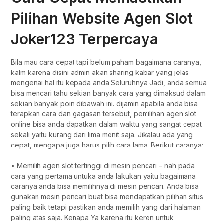
Pilihan Website Agen Slot
Joker123 Terpercaya
Bila mau cara cepat tapi belum paham bagaimana caranya,
kalm karena disini admin akan sharing kabar yang jelas
mengenai hal itu kepada anda Seluruhnya Jadi, anda semua
bisa mencari tahu sekian banyak cara yang dimaksud dalam
sekian banyak poin dibawah ini. dijamin apabila anda bisa
terapkan cara dan gagasan tersebut, pemilihan agen slot
online bisa anda dapatkan dalam waktu yang sangat cepat
sekali yaitu kurang dari lima menit saja. Jikalau ada yang
cepat, mengapa juga harus pilih cara lama. Berikut caranya:
• Memilih agen slot tertinggi di mesin pencari – nah pada
cara yang pertama untuka anda lakukan yaitu bagaimana
caranya anda bisa memilihnya di mesin pencari. Anda bisa
gunakan mesin pencari buat bisa mendapatkan pilihan situs
paling baik tetapi pastikan anda memilih yang dari halaman
paling atas saja. Kenapa Ya karena itu keren untuk