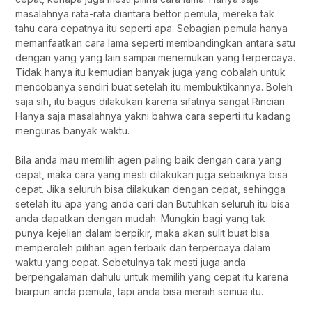
masalahnya rata-rata diantara bettor pemula, mereka tak
tahu cara cepatnya itu seperti apa. Sebagian pemula hanya
memanfaatkan cara lama seperti membandingkan antara satu
dengan yang yang lain sampai menemukan yang terpercaya.
Tidak hanya itu kemudian banyak juga yang cobalah untuk
mencobanya sendiri buat setelah itu membuktikannya. Boleh
saja sih, itu bagus dilakukan karena sifatnya sangat Rincian
Hanya saja masalahnya yakni bahwa cara seperti itu kadang
menguras banyak waktu.
Bila anda mau memilih agen paling baik dengan cara yang
cepat, maka cara yang mesti dilakukan juga sebaiknya bisa
cepat. Jika seluruh bisa dilakukan dengan cepat, sehingga
setelah itu apa yang anda cari dan Butuhkan seluruh itu bisa
anda dapatkan dengan mudah. Mungkin bagi yang tak
punya kejelian dalam berpikir, maka akan sulit buat bisa
memperoleh pilihan agen terbaik dan terpercaya dalam
waktu yang cepat. Sebetulnya tak mesti juga anda
berpengalaman dahulu untuk memilih yang cepat itu karena
biarpun anda pemula, tapi anda bisa meraih semua itu.