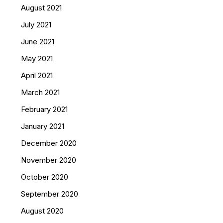
August 2021
July 2021
June 2021
May 2021
April 2021
March 2021
February 2021
January 2021
December 2020
November 2020
October 2020
September 2020
August 2020