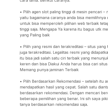
cara lama. Berikut caranya:
• Pilih agen slot paling tinggi di mesin pencar
yaitu bagaimana caranya anda bisa memilihnya 
untuk bisa memperoleh pilihan web terbaik teta
tinggi saja. Mengapa Ya karena itu bagus utk 
yang Paling baik
• Pilih yang resmi dan terakreditasi – situs yang
juga terakreditasi. Legalitas resmi yang didapatk
itu bisa jadi salah satu ciri terbaik yang menu
keren dan bisa Diakui Anda harus bisa cari sit
Memang punya jaminan Terbaik
• Pilih Berdasarkan Rekomendasi – setelah itu a
mendapatkan hasil yang cepat. Salah satu dian
berdasarkan rekomendasi. Dengan mencari berd
beberapa pemilihan yang benar. Ini sih saya pik
tanya berdasarkan rekomendasi saja.