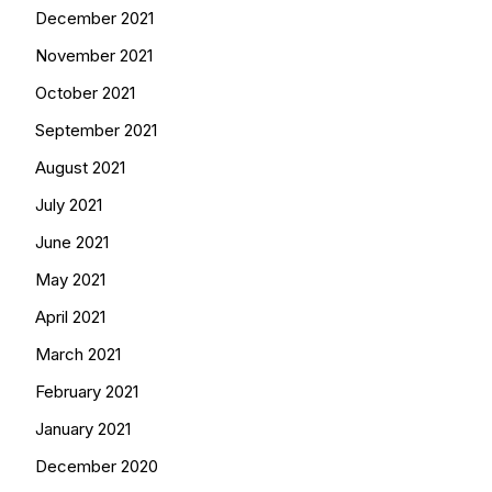
December 2021
November 2021
October 2021
September 2021
August 2021
July 2021
June 2021
May 2021
April 2021
March 2021
February 2021
January 2021
December 2020