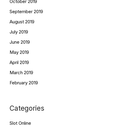
October 2019
September 2019
August 2019
July 2019
June 2019
May 2019
April 2019
March 2019
February 2019
Categories
Slot Online