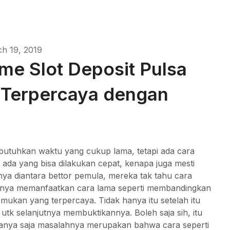
h 19, 2019
me Slot Deposit Pulsa
 Terpercaya dengan
mbutuhkan waktu yang cukup lama, tetapi ada cara
 ada yang bisa dilakukan cepat, kenapa juga mesti
ya diantara bettor pemula, mereka tak tahu cara
hanya memanfaatkan cara lama seperti membandingkan
mukan yang terpercaya. Tidak hanya itu setelah itu
tk selanjutnya membuktikannya. Boleh saja sih, itu
 Hanya saja masalahnya merupakan bahwa cara seperti