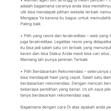
• Memilih agen slot tertinggi di mesin pencari
adalah bagaimana caranya anda bisa memilihnya
utk bisa mendapati pilihan website terbaik namun
Mengapa Ya karena itu bagus untuk memudahka
Paling baik
• Pilih yang resmi dan terakreditasi – web yang 
juga terakreditasi. Legalitas resmi yang didapatk
itu bisa jadi salah satu ciri terbaik yang menun
keren dan bisa Diakui Anda mesti bisa cari sit
Memang lah punya jaminan Terbaik
• Pilih Berdasarkan Rekomendasi – seterusnya a
bisa mendapati hasil yang cepat. Salah satu di
berdasarkan rekomendasi. Dengan mencari berd
beberapa pemilihan yang benar. Ini sih saya pi
tanya berdasarkan rekomendasi saja.
Bagaimana dengan cara Di atas apakah anda perc