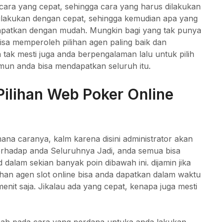
cara yang cepat, sehingga cara yang harus dilakukan
 dilakukan dengan cepat, sehingga kemudian apa yang
dapatkan dengan mudah. Mungkin bagi yang tak punya
 bisa memperoleh pilihan agen paling baik dan
tak mesti juga anda berpengalaman lalu untuk pilih
mun anda bisa mendapatkan seluruh itu.
ilihan Web Poker Online
na caranya, kalm karena disini administrator akan
terhadap anda Seluruhnya Jadi, anda semua bisa
dalam sekian banyak poin dibawah ini. dijamin jika
lihan agen slot online bisa anda dapatkan dalam waktu
menit saja. Jikalau ada yang cepat, kenapa juga mesti