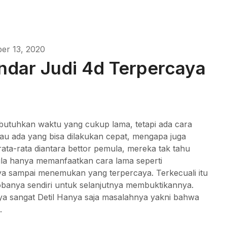
er 13, 2020
andar Judi 4d Terpercaya
mbutuhkan waktu yang cukup lama, tetapi ada cara
lau ada yang bisa dilakukan cepat, mengapa juga
rata-rata diantara bettor pemula, mereka tak tahu
ula hanya memanfaatkan cara lama seperti
a sampai menemukan yang terpercaya. Terkecuali itu
obanya sendiri untuk selanjutnya membuktikannya.
tnya sangat Detil Hanya saja masalahnya yakni bahwa
.