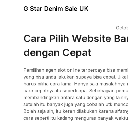
G Star Denim Sale UK
Octob
Cara Pilih Website B
dengan Cepat
Pemilihan agen slot online terpercaya bisa me
yang bisa anda lakukan supaya bisa cepat. Jika
harus piliha cara lama. Hanya saja masalahnya 
cara cepatnya itu seperti apa. Sebahagian pem
membandingkan antara satu dengan yang lainny
setelah itu banyak juga yang cobalah utk menc
Boleh saja sih, itu keren dilakukan karena sifa
cara seperti itu kadang menguras banyak waktu