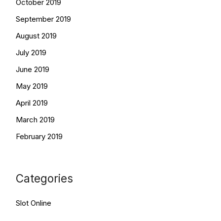
October 2019
September 2019
August 2019
July 2019
June 2019
May 2019
April 2019
March 2019
February 2019
Categories
Slot Online