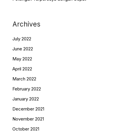
Archives
July 2022
June 2022
May 2022
April 2022
March 2022
February 2022
January 2022
December 2021
November 2021
October 2021