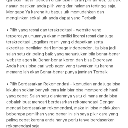
namun pastikan anda pilih yang dari halaman tertinggi saja.
Mengapa Ya karena itu bagus utk memudahkan dan
mengijinkan sekali utk anda dapat yang Terbaik
• Pilih yang resmi dan terakreditasi – website yang
terpercaya umumnya akan memiliki licensi resmi dan juga
terakreditasi. Legalitas resmi yang didapatkan serta
akreditasi penilaian dari lembaga independen, itu bisa jadi
salah satu ciri paling baik yang menunjukan bila benar-benar
website agen itu Benar-benar keren dan bisa Dipercaya
Anda harus bisa cari web agen yang tawarkan itu karena
memang lah akan Benar-benar punya jaminan Terbaik
• Pilih Berdasarkan Rekomendasi – kemudian anda juga bisa
lakukan sekian banyak cara lain biar bisa memperoleh hasil
yang cepat. Salah satu diantaranya yaitu di mana anda bisa
cobalah buat mencari berdasarkan rekomendasi. Dengan
mencari berdasarkan rekomendasi, maka ini bisa melakukan
beberapa pemilihan yang benar. Ini sih saya pikir cara yang
paling cepat karena anda hanya perlu tanya berdasarkan
rekomendasi saja.