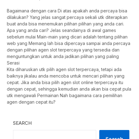
Bagaimana dengan cara Di atas apakah anda percaya bisa
dilakukan? Yang jelas sangat percaya sekali utk diterapkan
buat anda bisa menemukan pilihan pilihan yang anda cari.
Apa yang anda cari? Jelas seandainya di awal games
sebelum mulai Main-main yang dicari adalah tentang pilihan
web yang Memang lah bisa dipercaya sampai anda percaya
dengan pilihan agen slot terpercaya yang tersedia dan
menguntungkan untuk anda jadikan pilihan yang paling
Serasi
Kita diharuskan utk pilih agen slot terpercaya, tetapi ada
baiknya jikalau anda mencoba untuk mencari pilihan yang
cepat. Jika anda bisa pilih agen slot online terpercaya itu
dengan cepat, sehingga kemudian anda akan bia cepat pula
utk mengawali Permainan Nah bagaimana cara pemilihan
agen dengan cepat itu?
SEARCH