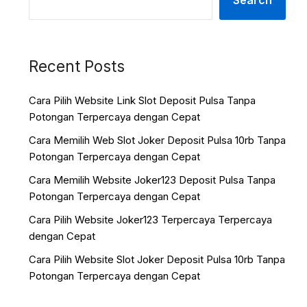
Search
Recent Posts
Cara Pilih Website Link Slot Deposit Pulsa Tanpa
Potongan Terpercaya dengan Cepat
Cara Memilih Web Slot Joker Deposit Pulsa 10rb Tanpa
Potongan Terpercaya dengan Cepat
Cara Memilih Website Joker123 Deposit Pulsa Tanpa
Potongan Terpercaya dengan Cepat
Cara Pilih Website Joker123 Terpercaya Terpercaya
dengan Cepat
Cara Pilih Website Slot Joker Deposit Pulsa 10rb Tanpa
Potongan Terpercaya dengan Cepat