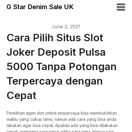
G Star Denim Sale UK
June 2, 2021
Cara Pilih Situs Slot
Joker Deposit Pulsa
5000 Tanpa Potongan
Terpercaya dengan
Cepat
Pemilihan agen slot online terpercaya bisa membutuhkan
waktu yang cukup lama, namun ada cara yang bisa anda
lakukan agar bisa cepat. Apabila ada yang bisa dilakukan
cepat, mengapa juga harus piliha cara lama. Hanya saja