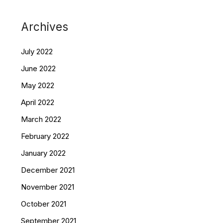
Archives
July 2022
June 2022
May 2022
April 2022
March 2022
February 2022
January 2022
December 2021
November 2021
October 2021
September 2021