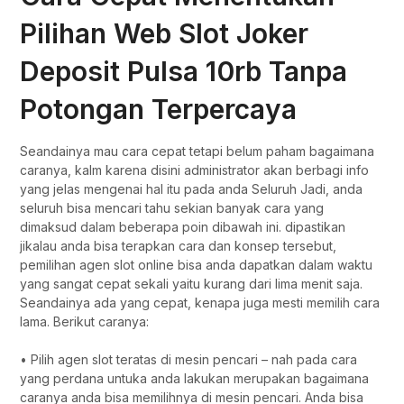
Pilihan Web Slot Joker
Deposit Pulsa 10rb Tanpa
Potongan Terpercaya
Seandainya mau cara cepat tetapi belum paham bagaimana
caranya, kalm karena disini administrator akan berbagi info
yang jelas mengenai hal itu pada anda Seluruh Jadi, anda
seluruh bisa mencari tahu sekian banyak cara yang
dimaksud dalam beberapa poin dibawah ini. dipastikan
jikalau anda bisa terapkan cara dan konsep tersebut,
pemilihan agen slot online bisa anda dapatkan dalam waktu
yang sangat cepat sekali yaitu kurang dari lima menit saja.
Seandainya ada yang cepat, kenapa juga mesti memilih cara
lama. Berikut caranya:
• Pilih agen slot teratas di mesin pencari – nah pada cara
yang perdana untuka anda lakukan merupakan bagaimana
caranya anda bisa memilihnya di mesin pencari. Anda bisa