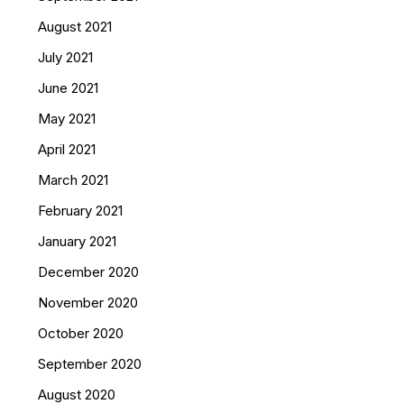
August 2021
July 2021
June 2021
May 2021
April 2021
March 2021
February 2021
January 2021
December 2020
November 2020
October 2020
September 2020
August 2020