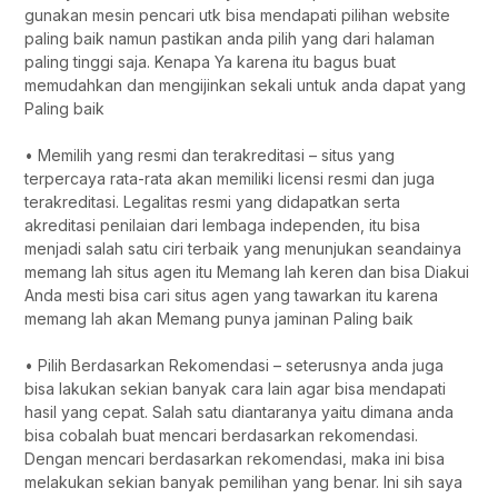
gunakan mesin pencari utk bisa mendapati pilihan website
paling baik namun pastikan anda pilih yang dari halaman
paling tinggi saja. Kenapa Ya karena itu bagus buat
memudahkan dan mengijinkan sekali untuk anda dapat yang
Paling baik
• Memilih yang resmi dan terakreditasi – situs yang
terpercaya rata-rata akan memiliki licensi resmi dan juga
terakreditasi. Legalitas resmi yang didapatkan serta
akreditasi penilaian dari lembaga independen, itu bisa
menjadi salah satu ciri terbaik yang menunjukan seandainya
memang lah situs agen itu Memang lah keren dan bisa Diakui
Anda mesti bisa cari situs agen yang tawarkan itu karena
memang lah akan Memang punya jaminan Paling baik
• Pilih Berdasarkan Rekomendasi – seterusnya anda juga
bisa lakukan sekian banyak cara lain agar bisa mendapati
hasil yang cepat. Salah satu diantaranya yaitu dimana anda
bisa cobalah buat mencari berdasarkan rekomendasi.
Dengan mencari berdasarkan rekomendasi, maka ini bisa
melakukan sekian banyak pemilihan yang benar. Ini sih saya