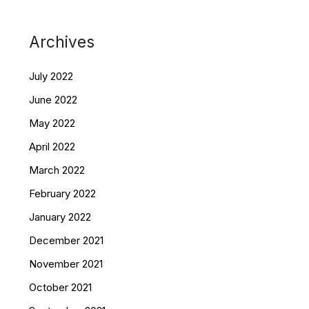
Archives
July 2022
June 2022
May 2022
April 2022
March 2022
February 2022
January 2022
December 2021
November 2021
October 2021