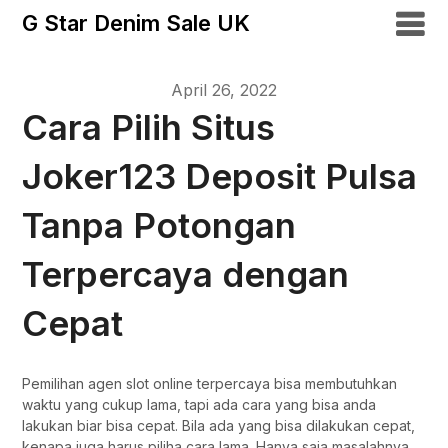
G Star Denim Sale UK
April 26, 2022
Cara Pilih Situs
Joker123 Deposit Pulsa
Tanpa Potongan
Terpercaya dengan
Cepat
Pemilihan agen slot online terpercaya bisa membutuhkan
waktu yang cukup lama, tapi ada cara yang bisa anda
lakukan biar bisa cepat. Bila ada yang bisa dilakukan cepat,
kenapa juga harus piliha cara lama. Hanya saja masalahnya