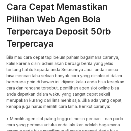
Cara Cepat Memastikan
Pilihan Web Agen Bola
Terpercaya Deposit 50rb
Terpercaya
Bila mau cara cepat tapi belum paham bagaimana caranya,
kalm karena disini admin akan berbagi berita yang jelas
tentang hal itu kepada anda Seluruhnya Jadi, anda semua
bisa mencari tahu sekian banyak cara yang dimaksud dalam
beberapa poin di bawah ini. dijamin kalau anda bisa terapkan
cara dan rencana tersebut, pemilihan agen slot online bisa
anda dapatkan dalam waktu yang sangat cepat sekali
merupakan kurang dari lima menit saja. Jika ada yang cepat,
kenapa juga harus memilih cara lama. Berikut caranya:
• Memilih agen slot paling tinggi di mesin pencari – nah pada
cara yang pertama untuka anda lakukan adalah bagaimana
caranya anda bisa memilihnya di mesin pencari. Anda bisa