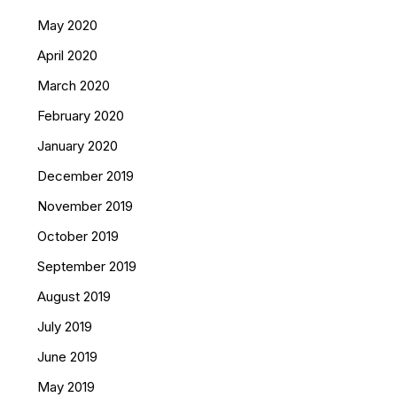
May 2020
April 2020
March 2020
February 2020
January 2020
December 2019
November 2019
October 2019
September 2019
August 2019
July 2019
June 2019
May 2019