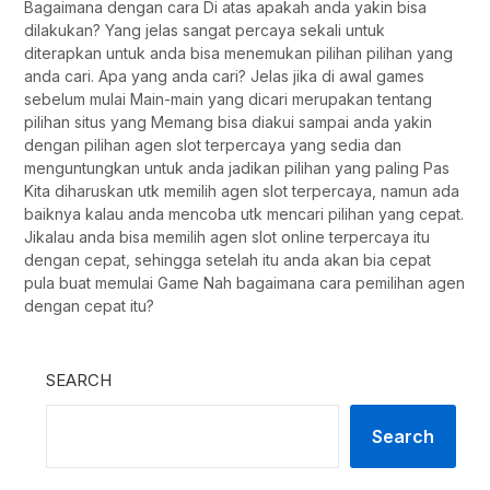
Bagaimana dengan cara Di atas apakah anda yakin bisa
dilakukan? Yang jelas sangat percaya sekali untuk
diterapkan untuk anda bisa menemukan pilihan pilihan yang
anda cari. Apa yang anda cari? Jelas jika di awal games
sebelum mulai Main-main yang dicari merupakan tentang
pilihan situs yang Memang bisa diakui sampai anda yakin
dengan pilihan agen slot terpercaya yang sedia dan
menguntungkan untuk anda jadikan pilihan yang paling Pas
Kita diharuskan utk memilih agen slot terpercaya, namun ada
baiknya kalau anda mencoba utk mencari pilihan yang cepat.
Jikalau anda bisa memilih agen slot online terpercaya itu
dengan cepat, sehingga setelah itu anda akan bia cepat
pula buat memulai Game Nah bagaimana cara pemilihan agen
dengan cepat itu?
SEARCH
Search