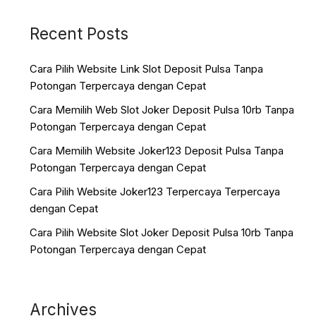
Recent Posts
Cara Pilih Website Link Slot Deposit Pulsa Tanpa
Potongan Terpercaya dengan Cepat
Cara Memilih Web Slot Joker Deposit Pulsa 10rb Tanpa
Potongan Terpercaya dengan Cepat
Cara Memilih Website Joker123 Deposit Pulsa Tanpa
Potongan Terpercaya dengan Cepat
Cara Pilih Website Joker123 Terpercaya Terpercaya
dengan Cepat
Cara Pilih Website Slot Joker Deposit Pulsa 10rb Tanpa
Potongan Terpercaya dengan Cepat
Archives