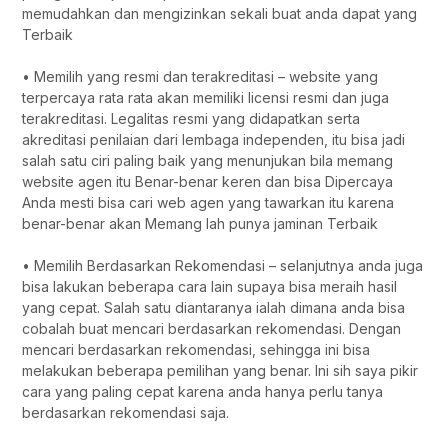
memudahkan dan mengizinkan sekali buat anda dapat yang
Terbaik
• Memilih yang resmi dan terakreditasi – website yang
terpercaya rata rata akan memiliki licensi resmi dan juga
terakreditasi. Legalitas resmi yang didapatkan serta
akreditasi penilaian dari lembaga independen, itu bisa jadi
salah satu ciri paling baik yang menunjukan bila memang
website agen itu Benar-benar keren dan bisa Dipercaya
Anda mesti bisa cari web agen yang tawarkan itu karena
benar-benar akan Memang lah punya jaminan Terbaik
• Memilih Berdasarkan Rekomendasi – selanjutnya anda juga
bisa lakukan beberapa cara lain supaya bisa meraih hasil
yang cepat. Salah satu diantaranya ialah dimana anda bisa
cobalah buat mencari berdasarkan rekomendasi. Dengan
mencari berdasarkan rekomendasi, sehingga ini bisa
melakukan beberapa pemilihan yang benar. Ini sih saya pikir
cara yang paling cepat karena anda hanya perlu tanya
berdasarkan rekomendasi saja.