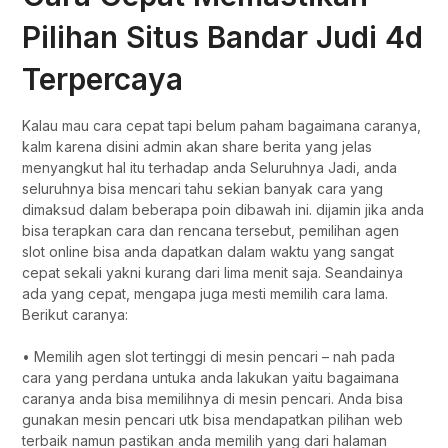
Pilihan Situs Bandar Judi 4d
Terpercaya
Kalau mau cara cepat tapi belum paham bagaimana caranya,
kalm karena disini admin akan share berita yang jelas
menyangkut hal itu terhadap anda Seluruhnya Jadi, anda
seluruhnya bisa mencari tahu sekian banyak cara yang
dimaksud dalam beberapa poin dibawah ini. dijamin jika anda
bisa terapkan cara dan rencana tersebut, pemilihan agen
slot online bisa anda dapatkan dalam waktu yang sangat
cepat sekali yakni kurang dari lima menit saja. Seandainya
ada yang cepat, mengapa juga mesti memilih cara lama.
Berikut caranya:
• Memilih agen slot tertinggi di mesin pencari – nah pada
cara yang perdana untuka anda lakukan yaitu bagaimana
caranya anda bisa memilihnya di mesin pencari. Anda bisa
gunakan mesin pencari utk bisa mendapatkan pilihan web
terbaik namun pastikan anda memilih yang dari halaman