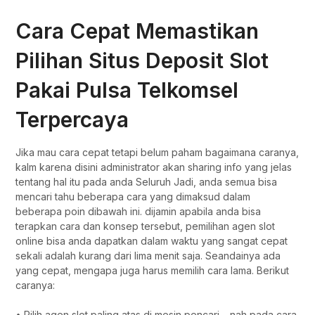
Cara Cepat Memastikan
Pilihan Situs Deposit Slot
Pakai Pulsa Telkomsel
Terpercaya
Jika mau cara cepat tetapi belum paham bagaimana caranya,
kalm karena disini administrator akan sharing info yang jelas
tentang hal itu pada anda Seluruh Jadi, anda semua bisa
mencari tahu beberapa cara yang dimaksud dalam
beberapa poin dibawah ini. dijamin apabila anda bisa
terapkan cara dan konsep tersebut, pemilihan agen slot
online bisa anda dapatkan dalam waktu yang sangat cepat
sekali adalah kurang dari lima menit saja. Seandainya ada
yang cepat, mengapa juga harus memilih cara lama. Berikut
caranya:
• Pilih agen slot paling atas di mesin pencari – nah pada cara