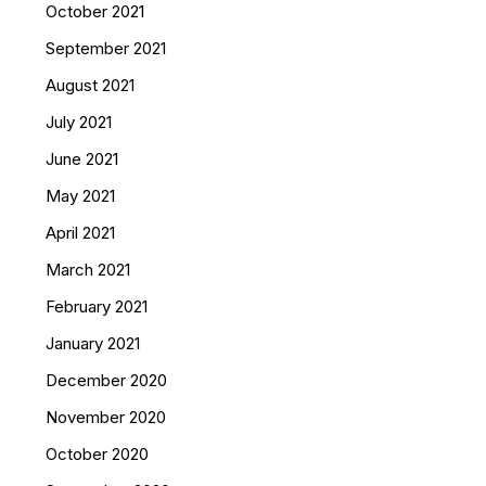
October 2021
September 2021
August 2021
July 2021
June 2021
May 2021
April 2021
March 2021
February 2021
January 2021
December 2020
November 2020
October 2020