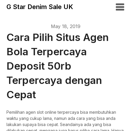
G Star Denim Sale UK
May 18, 2019
Cara Pilih Situs Agen
Bola Terpercaya
Deposit 50rb
Terpercaya dengan
Cepat
Pemilihan agen slot online terpercaya bisa membutuhkan
waktu yang cukup lama, namun ada cara yang bisa anda
lakukan supaya bisa cepat. Seandainya ada yang bisa
dilakukan cepat, mengapa juga harus piliha cara lama. Hanya