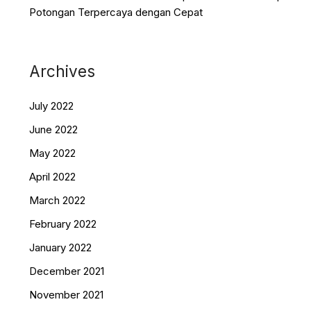
Potongan Terpercaya dengan Cepat
Archives
July 2022
June 2022
May 2022
April 2022
March 2022
February 2022
January 2022
December 2021
November 2021