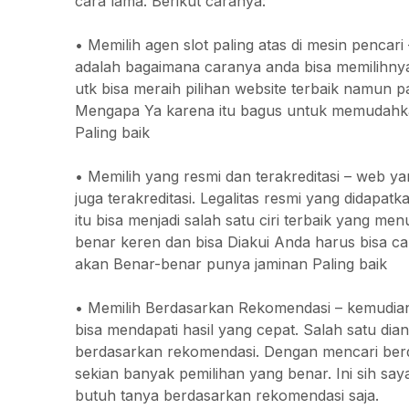
cara lama. Berikut caranya:
• Memilih agen slot paling atas di mesin penca
adalah bagaimana caranya anda bisa memilihnya
utk bisa meraih pilihan website terbaik namun pas
Mengapa Ya karena itu bagus untuk memudahka
Paling baik
• Memilih yang resmi dan terakreditasi – web ya
juga terakreditasi. Legalitas resmi yang didapatk
itu bisa menjadi salah satu ciri terbaik yang m
benar keren dan bisa Diakui Anda harus bisa ca
akan Benar-benar punya jaminan Paling baik
• Memilih Berdasarkan Rekomendasi – kemudian 
bisa mendapati hasil yang cepat. Salah satu dia
berdasarkan rekomendasi. Dengan mencari berd
sekian banyak pemilihan yang benar. Ini sih say
butuh tanya berdasarkan rekomendasi saja.