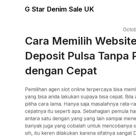
G Star Denim Sale UK
Octob
Cara Memilih Website
Deposit Pulsa Tanpa
dengan Cepat
Pemilihan agen slot online terpercaya bisa m
yang bisa anda lakukan supaya bisa cepat. Bila
piliha cara lama. Hanya saja masalahnya rata-ra
cepatnya itu seperti apa. Sebahagian pemula 
antara satu dengan yang yang lain sampai mene
banyak juga yang cobalah untuk mencobanya se
sih, itu keren dilakukan karena sifatnya sangat