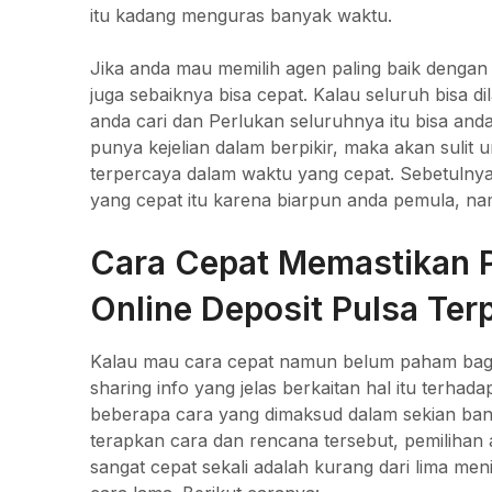
itu kadang menguras banyak waktu.
Jika anda mau memilih agen paling baik dengan 
juga sebaiknya bisa cepat. Kalau seluruh bisa d
anda cari dan Perlukan seluruhnya itu bisa an
punya kejelian dalam berpikir, maka akan sulit 
terpercaya dalam waktu yang cepat. Sebetulnya
yang cepat itu karena biarpun anda pemula, n
Cara Cepat Memastikan P
Online Deposit Pulsa Ter
Kalau mau cara cepat namun belum paham baga
sharing info yang jelas berkaitan hal itu terh
beberapa cara yang dimaksud dalam sekian banya
terapkan cara dan rencana tersebut, pemilihan 
sangat cepat sekali adalah kurang dari lima menit