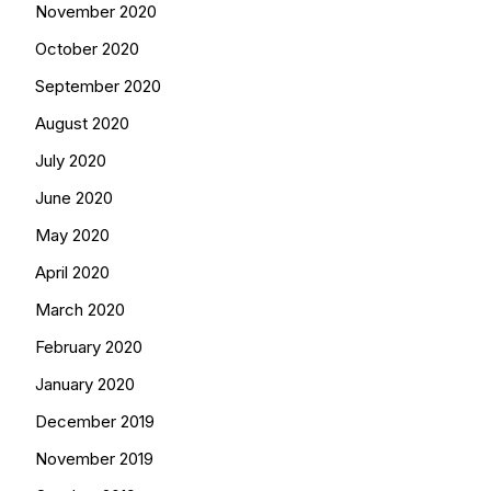
November 2020
October 2020
September 2020
August 2020
July 2020
June 2020
May 2020
April 2020
March 2020
February 2020
January 2020
December 2019
November 2019