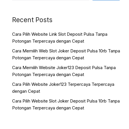
Recent Posts
Cara Pilih Website Link Slot Deposit Pulsa Tanpa
Potongan Terpercaya dengan Cepat
Cara Memilih Web Slot Joker Deposit Pulsa 10rb Tanpa
Potongan Terpercaya dengan Cepat
Cara Memilih Website Joker123 Deposit Pulsa Tanpa
Potongan Terpercaya dengan Cepat
Cara Pilih Website Joker123 Terpercaya Terpercaya
dengan Cepat
Cara Pilih Website Slot Joker Deposit Pulsa 10rb Tanpa
Potongan Terpercaya dengan Cepat