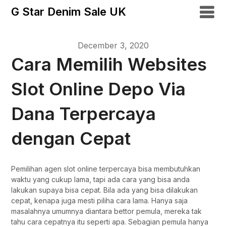
G Star Denim Sale UK
December 3, 2020
Cara Memilih Websites
Slot Online Depo Via
Dana Terpercaya
dengan Cepat
Pemilihan agen slot online terpercaya bisa membutuhkan
waktu yang cukup lama, tapi ada cara yang bisa anda
lakukan supaya bisa cepat. Bila ada yang bisa dilakukan
cepat, kenapa juga mesti piliha cara lama. Hanya saja
masalahnya umumnya diantara bettor pemula, mereka tak
tahu cara cepatnya itu seperti apa. Sebagian pemula hanya