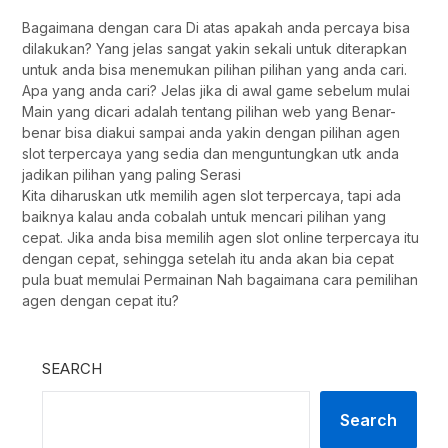
Bagaimana dengan cara Di atas apakah anda percaya bisa
dilakukan? Yang jelas sangat yakin sekali untuk diterapkan
untuk anda bisa menemukan pilihan pilihan yang anda cari.
Apa yang anda cari? Jelas jika di awal game sebelum mulai
Main yang dicari adalah tentang pilihan web yang Benar-
benar bisa diakui sampai anda yakin dengan pilihan agen
slot terpercaya yang sedia dan menguntungkan utk anda
jadikan pilihan yang paling Serasi
Kita diharuskan utk memilih agen slot terpercaya, tapi ada
baiknya kalau anda cobalah untuk mencari pilihan yang
cepat. Jika anda bisa memilih agen slot online terpercaya itu
dengan cepat, sehingga setelah itu anda akan bia cepat
pula buat memulai Permainan Nah bagaimana cara pemilihan
agen dengan cepat itu?
SEARCH
Search