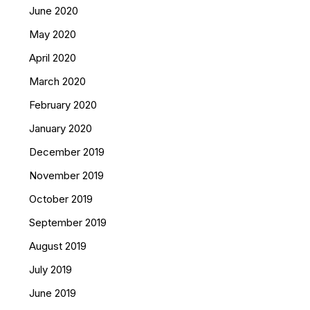
June 2020
May 2020
April 2020
March 2020
February 2020
January 2020
December 2019
November 2019
October 2019
September 2019
August 2019
July 2019
June 2019