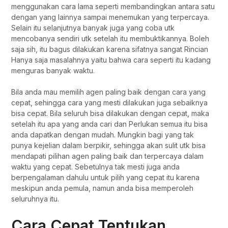
menggunakan cara lama seperti membandingkan antara satu
dengan yang lainnya sampai menemukan yang terpercaya.
Selain itu selanjutnya banyak juga yang coba utk
mencobanya sendiri utk setelah itu membuktikannya. Boleh
saja sih, itu bagus dilakukan karena sifatnya sangat Rincian
Hanya saja masalahnya yaitu bahwa cara seperti itu kadang
menguras banyak waktu.
Bila anda mau memilih agen paling baik dengan cara yang
cepat, sehingga cara yang mesti dilakukan juga sebaiknya
bisa cepat. Bila seluruh bisa dilakukan dengan cepat, maka
setelah itu apa yang anda cari dan Perlukan semua itu bisa
anda dapatkan dengan mudah. Mungkin bagi yang tak
punya kejelian dalam berpikir, sehingga akan sulit utk bisa
mendapati pilihan agen paling baik dan terpercaya dalam
waktu yang cepat. Sebetulnya tak mesti juga anda
berpengalaman dahulu untuk pilih yang cepat itu karena
meskipun anda pemula, namun anda bisa memperoleh
seluruhnya itu.
Cara Cepat Tentukan