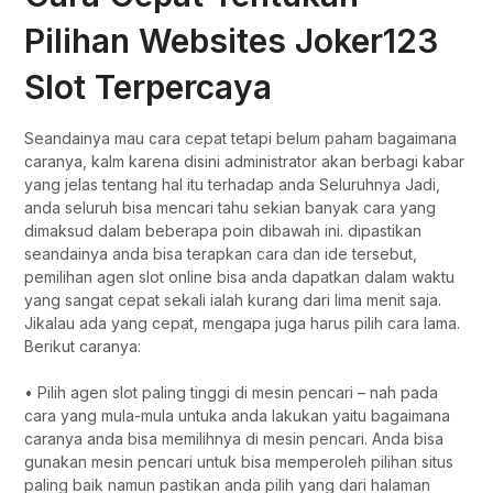
Pilihan Websites Joker123
Slot Terpercaya
Seandainya mau cara cepat tetapi belum paham bagaimana
caranya, kalm karena disini administrator akan berbagi kabar
yang jelas tentang hal itu terhadap anda Seluruhnya Jadi,
anda seluruh bisa mencari tahu sekian banyak cara yang
dimaksud dalam beberapa poin dibawah ini. dipastikan
seandainya anda bisa terapkan cara dan ide tersebut,
pemilihan agen slot online bisa anda dapatkan dalam waktu
yang sangat cepat sekali ialah kurang dari lima menit saja.
Jikalau ada yang cepat, mengapa juga harus pilih cara lama.
Berikut caranya:
• Pilih agen slot paling tinggi di mesin pencari – nah pada
cara yang mula-mula untuka anda lakukan yaitu bagaimana
caranya anda bisa memilihnya di mesin pencari. Anda bisa
gunakan mesin pencari untuk bisa memperoleh pilihan situs
paling baik namun pastikan anda pilih yang dari halaman