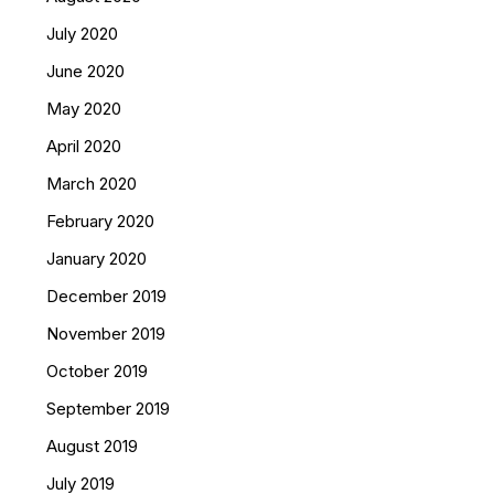
July 2020
June 2020
May 2020
April 2020
March 2020
February 2020
January 2020
December 2019
November 2019
October 2019
September 2019
August 2019
July 2019