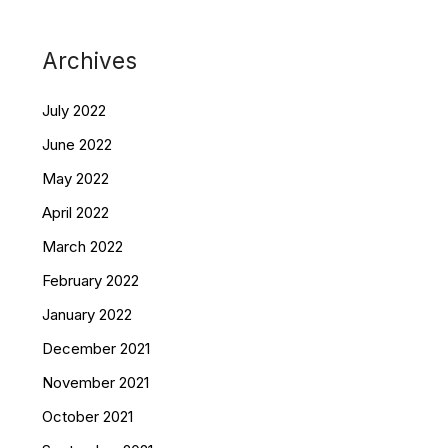
Archives
July 2022
June 2022
May 2022
April 2022
March 2022
February 2022
January 2022
December 2021
November 2021
October 2021