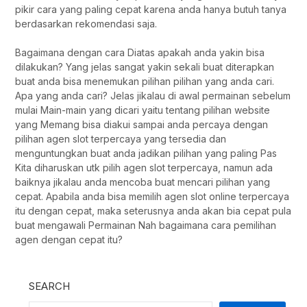
pikir cara yang paling cepat karena anda hanya butuh tanya
berdasarkan rekomendasi saja.
Bagaimana dengan cara Diatas apakah anda yakin bisa
dilakukan? Yang jelas sangat yakin sekali buat diterapkan
buat anda bisa menemukan pilihan pilihan yang anda cari.
Apa yang anda cari? Jelas jikalau di awal permainan sebelum
mulai Main-main yang dicari yaitu tentang pilihan website
yang Memang bisa diakui sampai anda percaya dengan
pilihan agen slot terpercaya yang tersedia dan
menguntungkan buat anda jadikan pilihan yang paling Pas
Kita diharuskan utk pilih agen slot terpercaya, namun ada
baiknya jikalau anda mencoba buat mencari pilihan yang
cepat. Apabila anda bisa memilih agen slot online terpercaya
itu dengan cepat, maka seterusnya anda akan bia cepat pula
buat mengawali Permainan Nah bagaimana cara pemilihan
agen dengan cepat itu?
SEARCH