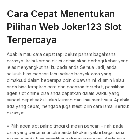
Cara Cepat Menentukan
Pilihan Web Joker123 Slot
Terpercaya
Apabila mau cara cepat tapi belum paham bagaimana
caranya, kalm karena disini admin akan berbagi kabar yang
jelas menyangkut hal itu pada anda Semua Jadi, anda
seluruh bisa mencari tahu sekian banyak cara yang
dimaksud dalam beberapa poin dibawah ini. dijamin kalau
anda bisa terapkan cara dan gagasan tersebut, pemilihan
agen slot online bisa anda dapatkan dalam waktu yang
sangat cepat sekali ialah kurang dari lima menit saja. Apabila
ada yang cepat, mengapa juga mesti pilih cara lama. Berikut
caranya:
• Pilih agen slot paling tinggi di mesin pencari – nah pada
cara yang pertama untuka anda lakukan yakni bagaimana
caranya anda bisa memilihnya di mesin pencari. Anda bisa