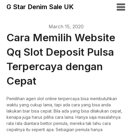
G Star Denim Sale UK
March 15, 2020
Cara Memilih Website
Qq Slot Deposit Pulsa
Terpercaya dengan
Cepat
Pemilihan agen slot online terpercaya bisa membutuhkan
waktu yang cukup lama, tapi ada cara yang bisa anda
lakukan biar bisa cepat. Bila ada yang bisa dilakukan cepat,
kenapa juga harus piliha cara lama. Hanya saja masalahnya
rata rata diantara bettor pemula, mereka tak tahu cara
cepatnya itu seperti apa. Sebagian pemula hanya