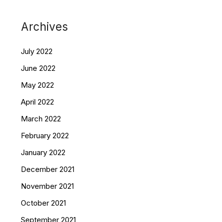
Archives
July 2022
June 2022
May 2022
April 2022
March 2022
February 2022
January 2022
December 2021
November 2021
October 2021
September 2021