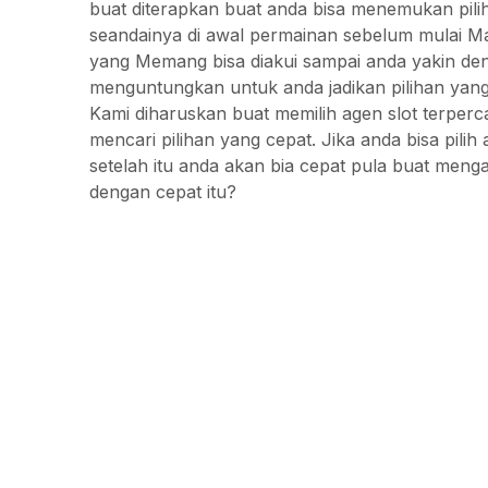
buat diterapkan buat anda bisa menemukan pilih
seandainya di awal permainan sebelum mulai Mai
yang Memang bisa diakui sampai anda yakin deng
menguntungkan untuk anda jadikan pilihan yang
Kami diharuskan buat memilih agen slot terperc
mencari pilihan yang cepat. Jika anda bisa pilih
setelah itu anda akan bia cepat pula buat men
dengan cepat itu?