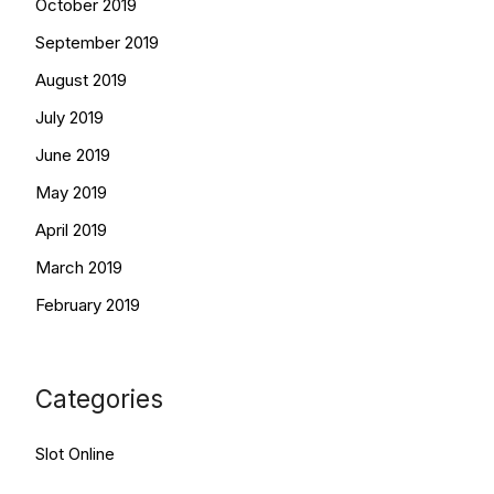
October 2019
September 2019
August 2019
July 2019
June 2019
May 2019
April 2019
March 2019
February 2019
Categories
Slot Online