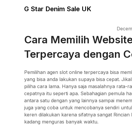
G Star Denim Sale UK
Decem
Cara Memilih Website
Terpercaya dengan C
Pemilihan agen slot online terpercaya bisa m
yang bisa anda lakukan supaya bisa cepat. Jikal
piliha cara lama. Hanya saja masalahnya rata-ra
cepatnya itu seperti apa. Sebahagian pemula 
antara satu dengan yang lainnya sampai menemu
juga yang coba untuk mencobanya sendiri untuk 
keren dilakukan karena sifatnya sangat Rincian
kadang menguras banyak waktu.