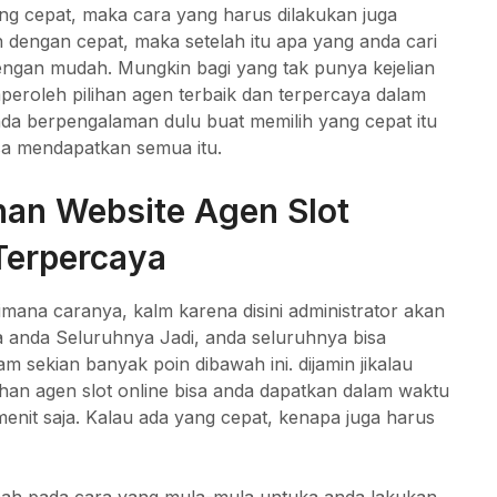
ang cepat, maka cara yang harus dilakukan juga
an dengan cepat, maka setelah itu apa yang anda cari
engan mudah. Mungkin bagi yang tak punya kejelian
mperoleh pilihan agen terbaik dan terpercaya dalam
nda berpengalaman dulu buat memilih yang cepat itu
a mendapatkan semua itu.
han Website Agen Slot
Terpercaya
mana caranya, kalm karena disini administrator akan
da anda Seluruhnya Jadi, anda seluruhnya bisa
 sekian banyak poin dibawah ini. dijamin jikalau
lihan agen slot online bisa anda dapatkan dalam waktu
 menit saja. Kalau ada yang cepat, kenapa juga harus