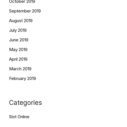
October 2019
September 2019
August 2019
July 2019
June 2019
May 2019
April 2019
March 2019
February 2019
Categories
Slot Online