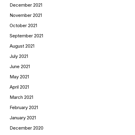
December 2021
November 2021
October 2021
September 2021
August 2021
July 2021
June 2021
May 2021
April 2021
March 2021
February 2021
January 2021
December 2020