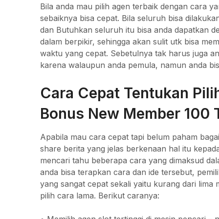
Bila anda mau pilih agen terbaik dengan cara y
sebaiknya bisa cepat. Bila seluruh bisa dilakuk
dan Butuhkan seluruh itu bisa anda dapatkan d
dalam berpikir, sehingga akan sulit utk bisa me
waktu yang cepat. Sebetulnya tak harus juga a
karena walaupun anda pemula, namun anda bis
Cara Cepat Tentukan Pili
Bonus New Member 100 
Apabila mau cara cepat tapi belum paham bagai
share berita yang jelas berkenaan hal itu kepa
mencari tahu beberapa cara yang dimaksud dalam
anda bisa terapkan cara dan ide tersebut, pemi
yang sangat cepat sekali yaitu kurang dari lima
pilih cara lama. Berikut caranya: