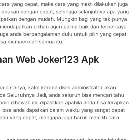
 cara yang cepat, maka cara yang mesti dilakukan juga
dilakukan dengan cepat, sehingga selanjutnya apa yang
dapatkan dengan mudah. Mungkin bagi yang tak punya
sa mendapatkan pilihan agen paling baik dan terpercaya
juga anda berpengalaman dulu untuk pilih yang cepat
bisa memperoleh semua itu.
ihan Web Joker123 Apk
 caranya, kalm karena disini administrator akan
nda Seluruhnya Jadi, anda seluruh bisa mencari tahu
n dibawah ini. dipastikan apabila anda bisa terapkan
ine bisa anda dapatkan dalam waktu yang sangat cepat
la ada yang cepat, mengapa juga harus memilih cara