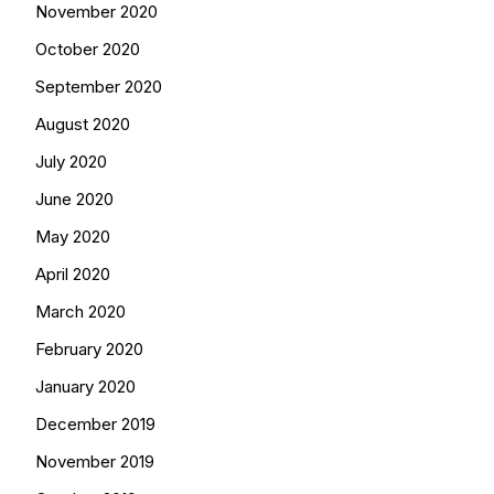
November 2020
October 2020
September 2020
August 2020
July 2020
June 2020
May 2020
April 2020
March 2020
February 2020
January 2020
December 2019
November 2019