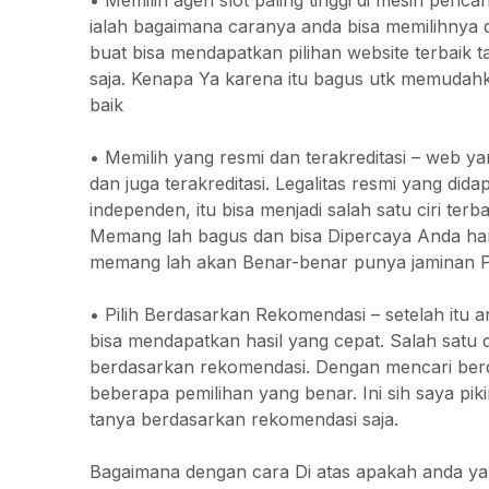
• Memilih agen slot paling tinggi di mesin pen
ialah bagaimana caranya anda bisa memilihnya 
buat bisa mendapatkan pilihan website terbaik t
saja. Kenapa Ya karena itu bagus utk memudahk
baik
• Memilih yang resmi dan terakreditasi – web y
dan juga terakreditasi. Legalitas resmi yang dida
independen, itu bisa menjadi salah satu ciri ter
Memang lah bagus dan bisa Dipercaya Anda har
memang lah akan Benar-benar punya jaminan Pa
• Pilih Berdasarkan Rekomendasi – setelah itu a
bisa mendapatkan hasil yang cepat. Salah satu 
berdasarkan rekomendasi. Dengan mencari berd
beberapa pemilihan yang benar. Ini sih saya pi
tanya berdasarkan rekomendasi saja.
Bagaimana dengan cara Di atas apakah anda yaki