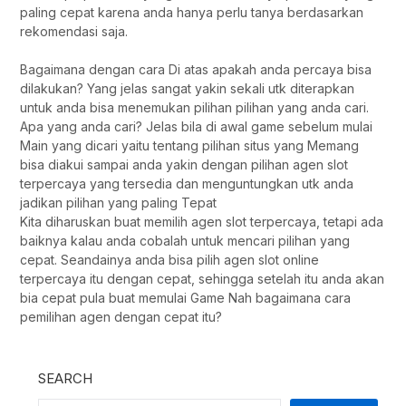
paling cepat karena anda hanya perlu tanya berdasarkan
rekomendasi saja.
Bagaimana dengan cara Di atas apakah anda percaya bisa
dilakukan? Yang jelas sangat yakin sekali utk diterapkan
untuk anda bisa menemukan pilihan pilihan yang anda cari.
Apa yang anda cari? Jelas bila di awal game sebelum mulai
Main yang dicari yaitu tentang pilihan situs yang Memang
bisa diakui sampai anda yakin dengan pilihan agen slot
terpercaya yang tersedia dan menguntungkan utk anda
jadikan pilihan yang paling Tepat
Kita diharuskan buat memilih agen slot terpercaya, tetapi ada
baiknya kalau anda cobalah untuk mencari pilihan yang
cepat. Seandainya anda bisa pilih agen slot online
terpercaya itu dengan cepat, sehingga setelah itu anda akan
bia cepat pula buat memulai Game Nah bagaimana cara
pemilihan agen dengan cepat itu?
SEARCH