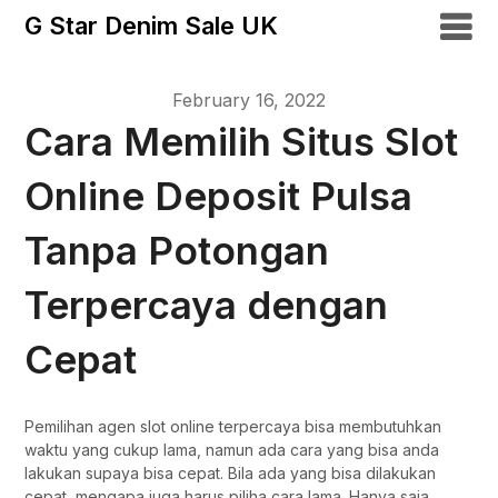
G Star Denim Sale UK
February 16, 2022
Cara Memilih Situs Slot
Online Deposit Pulsa
Tanpa Potongan
Terpercaya dengan
Cepat
Pemilihan agen slot online terpercaya bisa membutuhkan
waktu yang cukup lama, namun ada cara yang bisa anda
lakukan supaya bisa cepat. Bila ada yang bisa dilakukan
cepat, mengapa juga harus piliha cara lama. Hanya saja