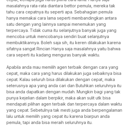
masalahnya rata-rata diantara bettor pemula, mereka tak
tahu cara cepatnya itu seperti apa. Sebahagian pemula
hanya memakai cara lama seperti membandingkan antara
satu dengan yang lainnya sampai menemukan yang
terpercaya. Tidak cuma itu selanjutnya banyak juga yang
mencoba untuk mencobanya sendiri buat selanjutnya
membuktikannya. Boleh saja sih, itu keren dilakukan karena
sifatnya sangat Rincian Hanya saja masalahnya yaitu bahwa
cara seperti itu kadang menguras banyak waktu.
Apabila anda mau memilih agen terbaik dengan cara yang
cepat, maka cara yang harus dilakukan juga sebaiknya bisa
cepat. Kalau seluruh bisa dilakukan dengan cepat, maka
seterusnya apa yang anda cari dan Butuhkan seluruhnya itu
bisa anda dapatkan dengan mudah. Mungkin bagi yang tak
punya kejelian dalam berpikir, maka akan sulit utk bisa
mendapati pilihan agen terbaik dan terpercaya dalam waktu
yang cepat. Sebetulnya tak mesti juga anda berpengalaman
lalu untuk memilih yang cepat itu karena biarpun anda
pemula, tapi anda bisa meraih seluruhnya itu.