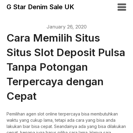
G Star Denim Sale UK
January 26, 2020
Cara Memilih Situs
Situs Slot Deposit Pulsa
Tanpa Potongan
Terpercaya dengan
Cepat
Pemilihan agen slot online terpercaya bisa membutuhkan
waktu yang cukup lama, tetapi ada cara yang bisa anda
lakukan biar bisa cepat. Seandainya ada yang bisa dilakukan
cepat, kenapa juga harus piliha cara lama. Hanya saja