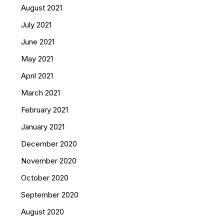
August 2021
July 2021
June 2021
May 2021
April 2021
March 2021
February 2021
January 2021
December 2020
November 2020
October 2020
September 2020
August 2020