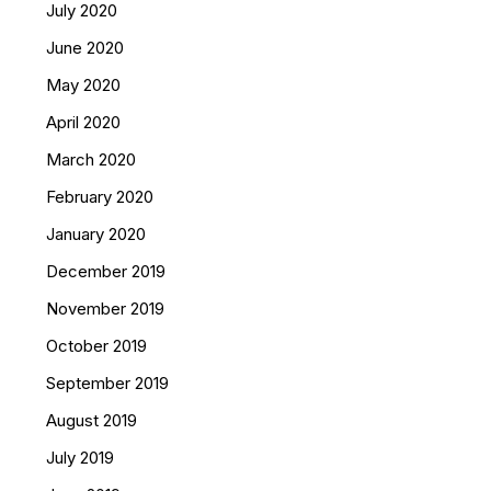
July 2020
June 2020
May 2020
April 2020
March 2020
February 2020
January 2020
December 2019
November 2019
October 2019
September 2019
August 2019
July 2019