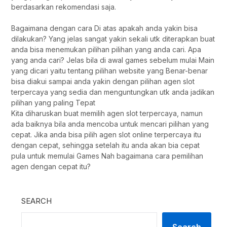
berdasarkan rekomendasi saja.
Bagaimana dengan cara Di atas apakah anda yakin bisa
dilakukan? Yang jelas sangat yakin sekali utk diterapkan buat
anda bisa menemukan pilihan pilihan yang anda cari. Apa
yang anda cari? Jelas bila di awal games sebelum mulai Main
yang dicari yaitu tentang pilihan website yang Benar-benar
bisa diakui sampai anda yakin dengan pilihan agen slot
terpercaya yang sedia dan menguntungkan utk anda jadikan
pilihan yang paling Tepat
Kita diharuskan buat memilih agen slot terpercaya, namun
ada baiknya bila anda mencoba untuk mencari pilihan yang
cepat. Jika anda bisa pilih agen slot online terpercaya itu
dengan cepat, sehingga setelah itu anda akan bia cepat
pula untuk memulai Games Nah bagaimana cara pemilihan
agen dengan cepat itu?
SEARCH