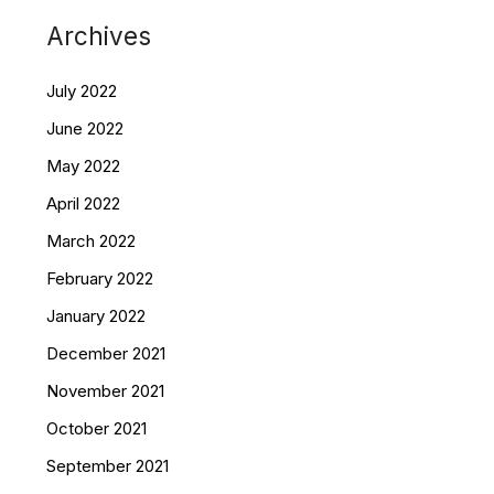
Archives
July 2022
June 2022
May 2022
April 2022
March 2022
February 2022
January 2022
December 2021
November 2021
October 2021
September 2021