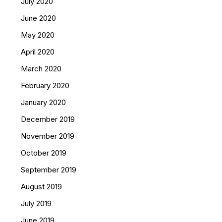
July 2020
June 2020
May 2020
April 2020
March 2020
February 2020
January 2020
December 2019
November 2019
October 2019
September 2019
August 2019
July 2019
June 2019