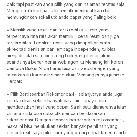
baik tapi pastikan anda pilih yang dari halaman teratas saja.
Mengapa Ya karena itu keren utk memudahkan dan
memungkinkan sekali utk anda dapat yang Paling baik
• Memilih yang resmi dan terakreditasi – web yang
terpercaya rata rata akan memiliki licensi resmi dan juga
terakreditasi. Legalitas resmi yang didapatkan serta
akreditasi penilaian dari lembaga independen, itu bisa
menjadi salah satu ciri paling baik yang menunjukan
seandainya benar-benar web agen itu Memang lah keren
dan bisa Diakui Anda harus bisa cari website agen yang
tawarkan itu karena memang akan Memang punya jaminan
Terbaik
• Pilih Berdasarkan Rekomendasi – selanjutnya anda juga
bisa lakukan sekian banyak cara lain supaya bisa
mendapatkan hasil yang cepat. Salah satu diantaranya ialah
dimana anda bisa coba utk mencari berdasarkan
rekomendasi. Dengan mencari berdasarkan rekomendasi,
maka ini bisa melakukan sekian banyak pemilihan yang
benar. Ini sih saya pikir cara yang paling cepat karena anda