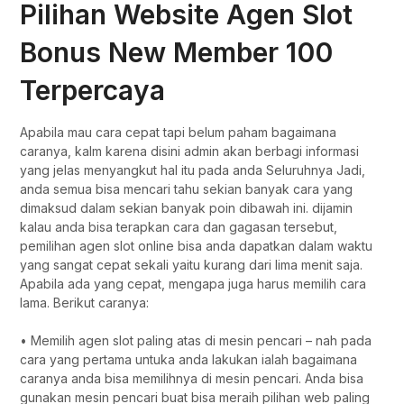
Pilihan Website Agen Slot
Bonus New Member 100
Terpercaya
Apabila mau cara cepat tapi belum paham bagaimana
caranya, kalm karena disini admin akan berbagi informasi
yang jelas menyangkut hal itu pada anda Seluruhnya Jadi,
anda semua bisa mencari tahu sekian banyak cara yang
dimaksud dalam sekian banyak poin dibawah ini. dijamin
kalau anda bisa terapkan cara dan gagasan tersebut,
pemilihan agen slot online bisa anda dapatkan dalam waktu
yang sangat cepat sekali yaitu kurang dari lima menit saja.
Apabila ada yang cepat, mengapa juga harus memilih cara
lama. Berikut caranya:
• Memilih agen slot paling atas di mesin pencari – nah pada
cara yang pertama untuka anda lakukan ialah bagaimana
caranya anda bisa memilihnya di mesin pencari. Anda bisa
gunakan mesin pencari buat bisa meraih pilihan web paling