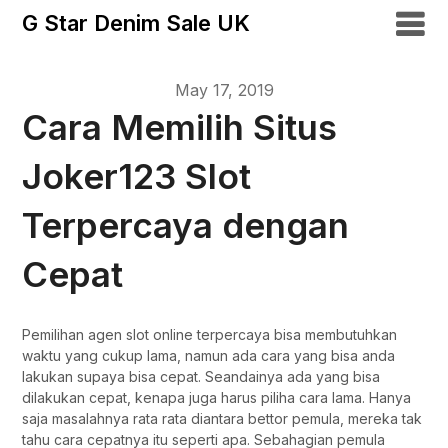
G Star Denim Sale UK
May 17, 2019
Cara Memilih Situs
Joker123 Slot
Terpercaya dengan
Cepat
Pemilihan agen slot online terpercaya bisa membutuhkan
waktu yang cukup lama, namun ada cara yang bisa anda
lakukan supaya bisa cepat. Seandainya ada yang bisa
dilakukan cepat, kenapa juga harus piliha cara lama. Hanya
saja masalahnya rata rata diantara bettor pemula, mereka tak
tahu cara cepatnya itu seperti apa. Sebahagian pemula