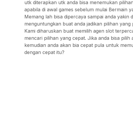
utk diterapkan utk anda bisa menemukan pilihan
apabila di awal games sebelum mulai Bermain ya
Memang lah bisa dipercaya sampai anda yakin de
menguntungkan buat anda jadikan pilihan yang 
Kami diharuskan buat memilih agen slot terperc
mencari pilihan yang cepat. Jika anda bisa pilih
kemudian anda akan bia cepat pula untuk memu
dengan cepat itu?