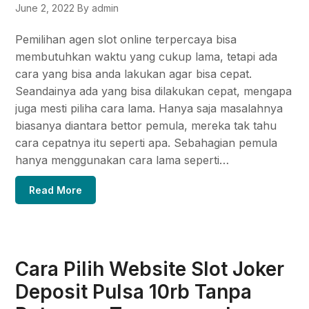
June 2, 2022
By admin
Pemilihan agen slot online terpercaya bisa
membutuhkan waktu yang cukup lama, tetapi ada
cara yang bisa anda lakukan agar bisa cepat.
Seandainya ada yang bisa dilakukan cepat, mengapa
juga mesti piliha cara lama. Hanya saja masalahnya
biasanya diantara bettor pemula, mereka tak tahu
cara cepatnya itu seperti apa. Sebahagian pemula
hanya menggunakan cara lama seperti…
Read More
Cara Pilih Website Slot Joker
Deposit Pulsa 10rb Tanpa