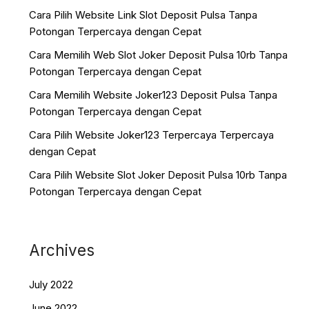
Cara Pilih Website Link Slot Deposit Pulsa Tanpa
Potongan Terpercaya dengan Cepat
Cara Memilih Web Slot Joker Deposit Pulsa 10rb Tanpa
Potongan Terpercaya dengan Cepat
Cara Memilih Website Joker123 Deposit Pulsa Tanpa
Potongan Terpercaya dengan Cepat
Cara Pilih Website Joker123 Terpercaya Terpercaya
dengan Cepat
Cara Pilih Website Slot Joker Deposit Pulsa 10rb Tanpa
Potongan Terpercaya dengan Cepat
Archives
July 2022
June 2022