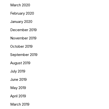
March 2020
February 2020
January 2020
December 2019
November 2019
October 2019
September 2019
August 2019
July 2019
June 2019
May 2019
April 2019
March 2019