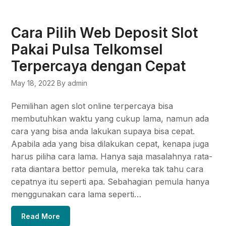
Cara Pilih Web Deposit Slot
Pakai Pulsa Telkomsel
Terpercaya dengan Cepat
May 18, 2022
By admin
Pemilihan agen slot online terpercaya bisa
membutuhkan waktu yang cukup lama, namun ada
cara yang bisa anda lakukan supaya bisa cepat.
Apabila ada yang bisa dilakukan cepat, kenapa juga
harus piliha cara lama. Hanya saja masalahnya rata-
rata diantara bettor pemula, mereka tak tahu cara
cepatnya itu seperti apa. Sebahagian pemula hanya
menggunakan cara lama seperti…
Read More