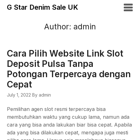
G Star Denim Sale UK
Author:
admin
Cara Pilih Website Link Slot
Deposit Pulsa Tanpa
Potongan Terpercaya dengan
Cepat
July 1, 2022
By admin
Pemilihan agen slot resmi terpercaya bisa
membutuhkan waktu yang cukup lama, namun ada
cara yang bisa anda lakukan biar bisa cepat. Apabila
ada yang bisa dilakukan cepat, mengapa juga mesti