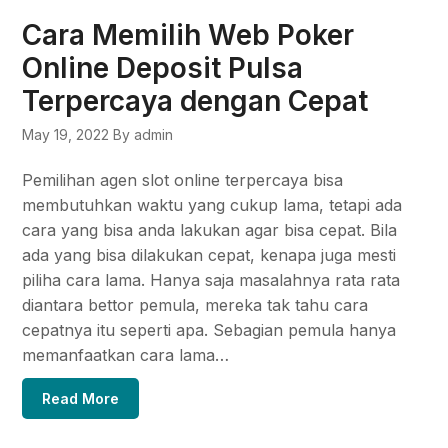
Cara Memilih Web Poker
Online Deposit Pulsa
Terpercaya dengan Cepat
May 19, 2022
By admin
Pemilihan agen slot online terpercaya bisa
membutuhkan waktu yang cukup lama, tetapi ada
cara yang bisa anda lakukan agar bisa cepat. Bila
ada yang bisa dilakukan cepat, kenapa juga mesti
piliha cara lama. Hanya saja masalahnya rata rata
diantara bettor pemula, mereka tak tahu cara
cepatnya itu seperti apa. Sebagian pemula hanya
memanfaatkan cara lama…
Read More