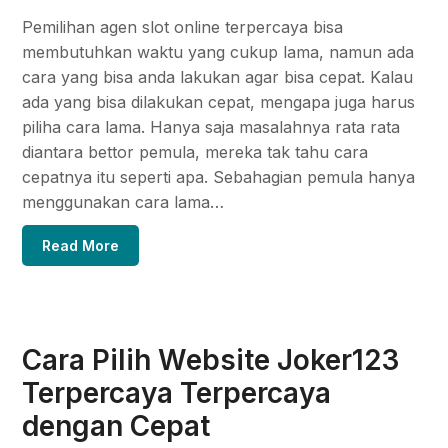
Pemilihan agen slot online terpercaya bisa
membutuhkan waktu yang cukup lama, namun ada
cara yang bisa anda lakukan agar bisa cepat. Kalau
ada yang bisa dilakukan cepat, mengapa juga harus
piliha cara lama. Hanya saja masalahnya rata rata
diantara bettor pemula, mereka tak tahu cara
cepatnya itu seperti apa. Sebahagian pemula hanya
menggunakan cara lama…
Read More
Cara Pilih Website Joker123
Terpercaya Terpercaya
dengan Cepat