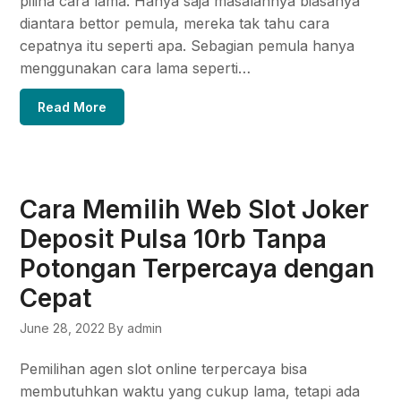
piliha cara lama. Hanya saja masalahnya biasanya
diantara bettor pemula, mereka tak tahu cara
cepatnya itu seperti apa. Sebagian pemula hanya
menggunakan cara lama seperti…
Read More
Cara Memilih Web Slot Joker
Deposit Pulsa 10rb Tanpa
Potongan Terpercaya dengan
Cepat
June 28, 2022
By admin
Pemilihan agen slot online terpercaya bisa
membutuhkan waktu yang cukup lama, tetapi ada