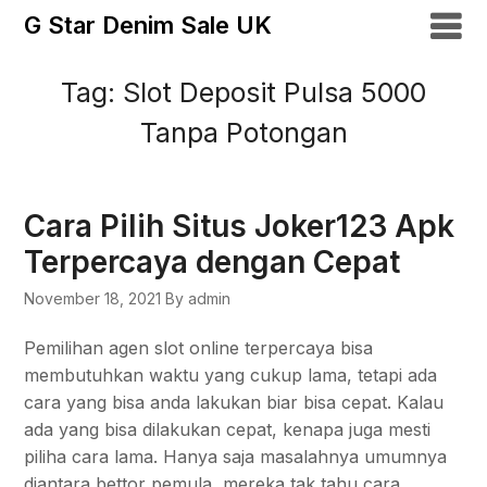
G Star Denim Sale UK
Tag:
Slot Deposit Pulsa 5000
Tanpa Potongan
Cara Pilih Situs Joker123 Apk
Terpercaya dengan Cepat
November 18, 2021
By admin
Pemilihan agen slot online terpercaya bisa
membutuhkan waktu yang cukup lama, tetapi ada
cara yang bisa anda lakukan biar bisa cepat. Kalau
ada yang bisa dilakukan cepat, kenapa juga mesti
piliha cara lama. Hanya saja masalahnya umumnya
diantara bettor pemula, mereka tak tahu cara