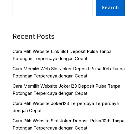
Search
Recent Posts
Cara Pilih Website Link Slot Deposit Pulsa Tanpa
Potongan Terpercaya dengan Cepat
Cara Memilih Web Slot Joker Deposit Pulsa 10rb Tanpa
Potongan Terpercaya dengan Cepat
Cara Memilih Website Joker123 Deposit Pulsa Tanpa
Potongan Terpercaya dengan Cepat
Cara Pilih Website Joker123 Terpercaya Terpercaya
dengan Cepat
Cara Pilih Website Slot Joker Deposit Pulsa 10rb Tanpa
Potongan Terpercaya dengan Cepat