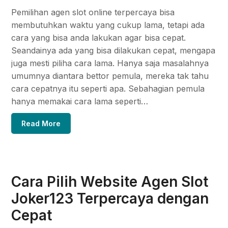
Pemilihan agen slot online terpercaya bisa
membutuhkan waktu yang cukup lama, tetapi ada
cara yang bisa anda lakukan agar bisa cepat.
Seandainya ada yang bisa dilakukan cepat, mengapa
juga mesti piliha cara lama. Hanya saja masalahnya
umumnya diantara bettor pemula, mereka tak tahu
cara cepatnya itu seperti apa. Sebahagian pemula
hanya memakai cara lama seperti…
Read More
Cara Pilih Website Agen Slot
Joker123 Terpercaya dengan
Cepat