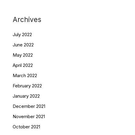
Archives
July 2022
June 2022
May 2022
April 2022
March 2022
February 2022
January 2022
December 2021
November 2021
October 2021