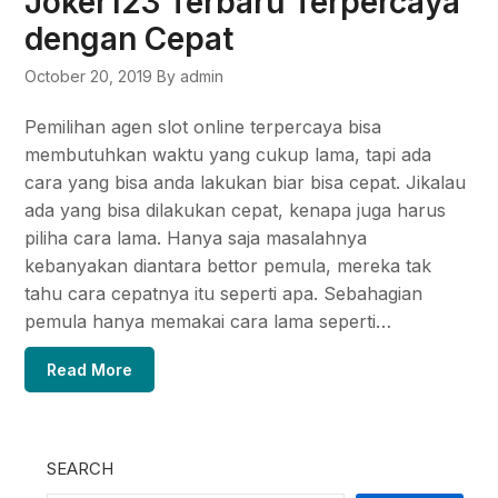
Joker123 Terbaru Terpercaya
dengan Cepat
October 20, 2019
By admin
Pemilihan agen slot online terpercaya bisa
membutuhkan waktu yang cukup lama, tapi ada
cara yang bisa anda lakukan biar bisa cepat. Jikalau
ada yang bisa dilakukan cepat, kenapa juga harus
piliha cara lama. Hanya saja masalahnya
kebanyakan diantara bettor pemula, mereka tak
tahu cara cepatnya itu seperti apa. Sebahagian
pemula hanya memakai cara lama seperti…
Read More
SEARCH