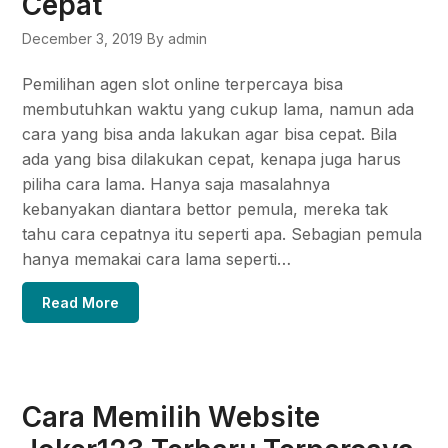
Cepat
December 3, 2019
By admin
Pemilihan agen slot online terpercaya bisa
membutuhkan waktu yang cukup lama, namun ada
cara yang bisa anda lakukan agar bisa cepat. Bila
ada yang bisa dilakukan cepat, kenapa juga harus
piliha cara lama. Hanya saja masalahnya
kebanyakan diantara bettor pemula, mereka tak
tahu cara cepatnya itu seperti apa. Sebagian pemula
hanya memakai cara lama seperti…
Read More
Cara Memilih Website